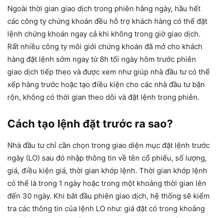
Ngoài thời gian giao dịch trong phiên hằng ngày, hầu hết
các công ty chứng khoán đều hỗ trợ khách hàng có thể đặt
lệnh chứng khoán ngay cả khi không trong giờ giao dịch.
Rất nhiều công ty môi giới chứng khoán đã mở cho khách
hàng đặt lệnh sớm ngay từ 8h tối ngày hôm trước phiên
giao dịch tiếp theo và được xem như giúp nhà đầu tư có thể
xếp hàng trước hoặc tạo điều kiện cho các nhà đầu tư bận
rộn, không có thời gian theo dõi và đặt lệnh trong phiên.
Cách tạo lệnh đặt trước ra sao?
Nhà đầu tư chỉ cần chọn trong giao diện mục đặt lệnh trước
ngày (LO) sau đó nhập thông tin về tên cổ phiếu, số lượng,
giá, điều kiện giá, thời gian khớp lệnh. Thời gian khớp lệnh
có thể là trong 1 ngày hoặc trong một khoảng thời gian lên
đến 30 ngày. Khi bắt đầu phiên giao dịch, hệ thống sẽ kiểm
tra các thông tin của lệnh LO như: giá đặt có trong khoảng