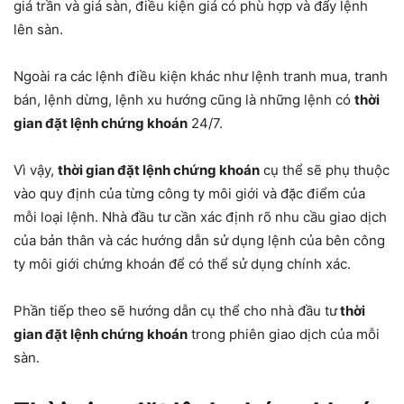
giá trần và giá sàn, điều kiện giá có phù hợp và đẩy lệnh
lên sàn.
Ngoài ra các lệnh điều kiện khác như lệnh tranh mua, tranh
bán, lệnh dừng, lệnh xu hướng cũng là những lệnh có
thời
gian đặt lệnh chứng khoán
24/7.
Vì vậy,
thời gian đặt lệnh chứng khoán
cụ thể sẽ phụ thuộc
vào quy định của từng công ty môi giới và đặc điểm của
mỗi loại lệnh. Nhà đầu tư cần xác định rõ nhu cầu giao dịch
của bản thân và các hướng dẫn sử dụng lệnh của bên công
ty môi giới chứng khoán để có thể sử dụng chính xác.
Phần tiếp theo sẽ hướng dẫn cụ thể cho nhà đầu tư
thời
gian đặt lệnh chứng khoán
trong phiên giao dịch của mỗi
sàn.