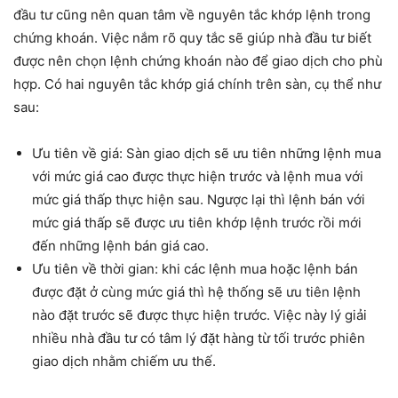
đầu tư cũng nên quan tâm về nguyên tắc khớp lệnh trong
chứng khoán. Việc nắm rõ quy tắc sẽ giúp nhà đầu tư biết
được nên chọn lệnh chứng khoán nào để giao dịch cho phù
hợp. Có hai nguyên tắc khớp giá chính trên sàn, cụ thể như
sau:
Ưu tiên về giá: Sàn giao dịch sẽ ưu tiên những lệnh mua
với mức giá cao được thực hiện trước và lệnh mua với
mức giá thấp thực hiện sau. Ngược lại thì lệnh bán với
mức giá thấp sẽ được ưu tiên khớp lệnh trước rồi mới
đến những lệnh bán giá cao.
Ưu tiên về thời gian: khi các lệnh mua hoặc lệnh bán
được đặt ở cùng mức giá thì hệ thống sẽ ưu tiên lệnh
nào đặt trước sẽ được thực hiện trước. Việc này lý giải
nhiều nhà đầu tư có tâm lý đặt hàng từ tối trước phiên
giao dịch nhằm chiếm ưu thế.