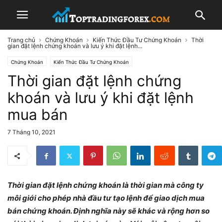
Trang chủ
Chứng Khoán
Kiến Thức Đầu Tư Chứng Khoán
Thời
gian đặt lệnh chứng khoán và lưu ý khi đặt lệnh...
Chứng Khoán
Kiến Thức Đầu Tư Chứng Khoán
Thời gian đặt lệnh chứng
khoán và lưu ý khi đặt lệnh
mua bán
7 Tháng 10, 2021
Thời gian đặt lệnh chứng khoán là thời gian mà công ty
môi giới cho phép nhà đầu tư tạo lệnh để giao dịch mua
bán chứng khoán. Định nghĩa này sẽ khác và rộng hơn so