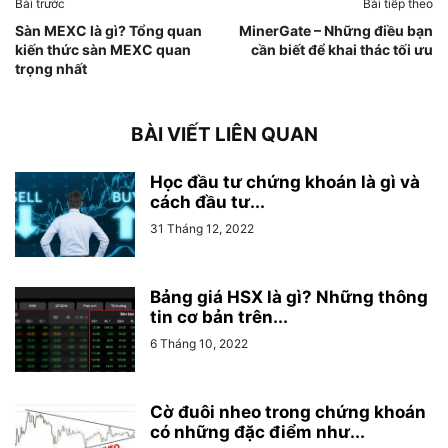
Bài trước
Bài tiếp theo
Sàn MEXC là gì? Tổng quan
MinerGate – Những điều bạn
kiến thức sàn MEXC quan
cần biết để khai thác tối ưu
trọng nhất
BÀI VIẾT LIÊN QUAN
Học đầu tư chứng khoán là gì và
cách đầu tư...
31 Tháng 12, 2022
Bảng giá HSX là gì? Những thông
tin cơ bản trên...
6 Tháng 10, 2022
Cờ đuôi nheo trong chứng khoán
có những đặc điểm như...