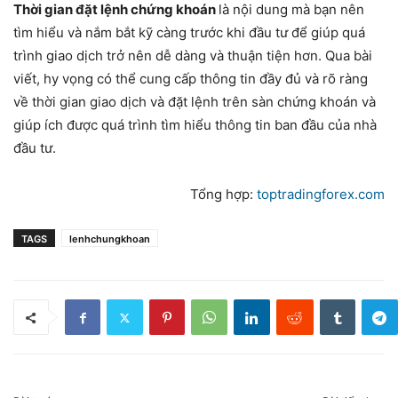
Thời gian đặt lệnh chứng khoán
là nội dung mà bạn nên
tìm hiểu và nắm bắt kỹ càng trước khi đầu tư để giúp quá
trình giao dịch trở nên dễ dàng và thuận tiện hơn. Qua bài
viết, hy vọng có thể cung cấp thông tin đầy đủ và rõ ràng
về thời gian giao dịch và đặt lệnh trên sàn chứng khoán và
giúp ích được quá trình tìm hiểu thông tin ban đầu của nhà
đầu tư.
Tổng hợp:
toptradingforex.com
TAGS
lenhchungkhoan