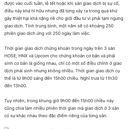
được vào cuối tuần, lễ tết hoặc khi sàn giao dịch bị sự cố,
điều này khá hi hữu nhưng đã từng xảy ra trong quá khứ
gây thiệt hại khá nặng nề cho giới đầu tư vì phải tạm ngưng
giao dịch. Tính trung bình, một năm sẽ có khoảng 250
phiên giao dịch ứng với 250 ngày làm việc.
Thời gian giao dịch chứng khoán trong ngày trên 3 sàn
HOSE, HNX và Upcom cho chứng khoán cơ bản và phái
sinh cơ bản là giống nhau, chỉ có một số điều chỉnh ở giao
dịch phái sinh nhưng không nhiều. Thời gian giao dịch cụ
thể là từ 9h00 sáng đến 15h00 chiều. Nghỉ trưa từ 11h30
đến 13h00.
Tuy nhiên, trong khung giờ 9h00 đến 15h00 chiều này
cũng chia làm nhiều phiên thời gian mà giao dịch ở 3 sàn
có sự khác nhau theo đặc điểm riêng của từng sàn.