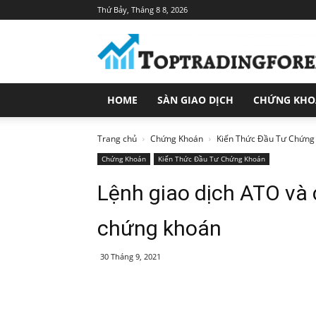
Thứ Bảy, Tháng 8 8, 2026
Toptradingforex.com
–
Trang
Tin
Tức
HOME
SÀN GIAO DỊCH
CHỨNG KH
Đầu
Tư
Tài
Trang chủ
Chứng Khoán
Kiến Thức Đầu Tư Chứng
Chính
Chứng Khoán
Kiến Thức Đầu Tư Chứng Khoán
Lệnh giao dịch ATO và
chứng khoán
30 Tháng 9, 2021
Share