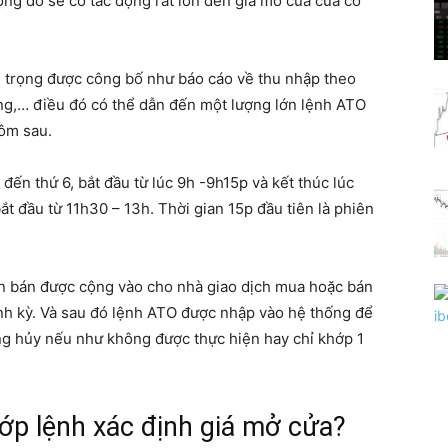
ộng đó sẽ có tác động rất lớn đến giá mở cửa của cổ
n trọng được công bố như báo cáo về thu nhập theo
đồng,… điều đó có thể dẫn đến một lượng lớn lệnh ATO
hôm sau.
 đến thứ 6, bắt đầu từ lúc 9h -9h15p và kết thúc lúc
ắt đầu từ 11h30 – 13h. Thời gian 15p đầu tiên là phiên
n bán được cộng vào cho nhà giao dịch mua hoặc bán
ịnh kỳ. Và sau đó lệnh ATO được nhập vào hệ thống để
ng hủy nếu như không được thực hiện hay chỉ khớp 1
hớp lệnh xác định giá mở cửa?