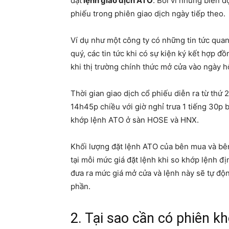
đặt
lệnh giao dịch ATO
. Bởi vì những biến đ
phiếu trong phiên giao dịch ngày tiếp theo.
Ví dụ như một công ty có những tin tức qua
quý, các tin tức khi có sự kiện ký kết hợp 
khi thị trường chính thức mở cửa vào ngày 
Thời gian giao dịch cổ phiếu diễn ra từ thứ 2
14h45p chiều với giờ nghỉ trưa 1 tiếng 30p b
khớp lệnh ATO ở sàn HOSE và HNX.
Khối lượng đặt lệnh ATO của bên mua và bê
tại mỗi mức giá đặt lệnh khi so khớp lệnh đ
đưa ra mức giá mở cửa và lệnh này sẽ tự độ
phần.
2. Tại sao cần có phiên k