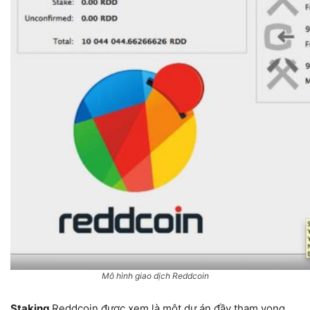
Mô hình giao dịch Reddcoin
Staking
Reddcoin được xem là một dự án đầy tham vọng