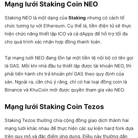
Mạng lưới Staking Coin NEO
Staking NEO là một dạng của
Staking
nhưng có cách tổ
chức tương tự với Ethereum. Cụ thể là, tiền điện tử sẽ thực
hiện chức năng thiết lập ICO và cả dApps để hỗ trợ tối đa
cho quá trình xác nhận hợp đồng thanh toán.
Tại mạng lưới NEO đang tồn tại một tiền tệ nội bộ có tên gọi
là GAS. Mỗi khi nhà đầu tư thiết lập được tài khoản NEO, thì
phải tiến hành chi trả khoản phí GAS theo quy định của
sàn. Ngoài ra, cần chú ý rằng, chỉ có hai loại đồng coin là
Binance và KhuCoin mới được quyền tham gia vào NEO.
Mạng lưới Staking Coin Tezos
Staking Tezos thường chia cộng đồng giao dịch thành hai
mạng lưới khác nhau để thực hiện các sự kiện hard fork dựa
trên quy mô và đặc điểm ứng dụng. Điều này thường dẫn