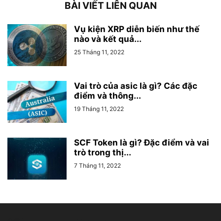
BÀI VIẾT LIÊN QUAN
Vụ kiện XRP diễn biến như thế
nào và kết quả...
25 Tháng 11, 2022
Vai trò của asic là gì? Các đặc
điểm và thông...
19 Tháng 11, 2022
SCF Token là gì? Đặc điểm và vai
trò trong thị...
7 Tháng 11, 2022