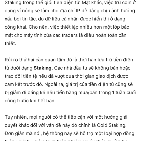
Staking trong thế giới tiền điện tử. Mặt khác, việc trữ coin ở
dạng ví nóng sẽ làm cho địa chỉ IP dễ dàng chịu ảnh hưởng
xấu bởi tin tặc, do dữ liệu cá nhân được hiển thị ở dạng
công khai. Cho nên, việc thiết lập nhiều hơn một lớp bảo
mật cho máy tính của các traders là điều hoàn toàn cần
thiết.
Rủi ro thứ hai cần quan tâm đó là thời hạn lưu trữ tiền điện
tử dưới dạng
Staking
. Các nhà đầu tư sẽ không bán hoặc
trao đổi tiền tệ nếu đã vượt quá thời gian giao dịch được
cam kết trước đó. Ngoài ra, giá trị của tiền điện tử cũng sẽ
bị giảm đi đáng kể nếu tiến hàng mua/bán trong 1 tuần cuối
cùng trước khi hết hạn.
Tuy nhiên, mọi người có thể tiếp cận với một hướng giải
quyết khác đối với vấn đề này đó chính là Cold Staking.
Đơn giản mà nói, hệ thống này sẽ hỗ trợ một loại hợp đồng