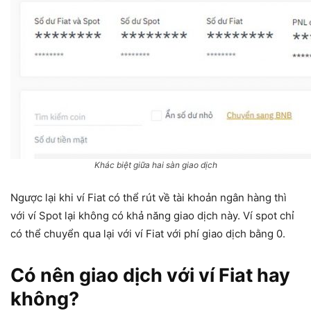
Khác biệt giữa hai sàn giao dịch
Ngược lại khi ví Fiat có thể rút về tài khoản ngân hàng thì
với ví Spot lại không có khả năng giao dịch này. Ví spot chỉ
có thể chuyển qua lại với ví Fiat với phí giao dịch bằng 0.
Có nên giao dịch với ví Fiat hay
không?