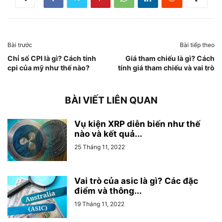
Bài trước
Bài tiếp theo
Chỉ số CPI là gì? Cách tính
Giá tham chiếu là gì? Cách
cpi của mỹ như thế nào?
tính giá tham chiếu và vai trò
BÀI VIẾT LIÊN QUAN
Vụ kiện XRP diễn biến như thế
nào và kết quả...
25 Tháng 11, 2022
Vai trò của asic là gì? Các đặc
điểm và thông...
19 Tháng 11, 2022