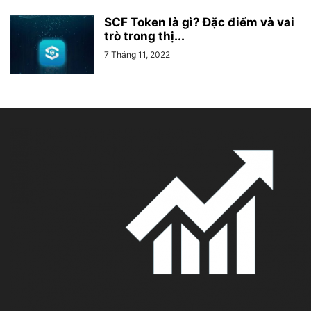
SCF Token là gì? Đặc điểm và vai
trò trong thị...
7 Tháng 11, 2022