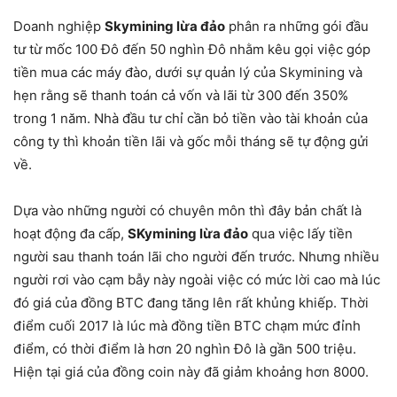
Doanh nghiệp
Skymining lừa đảo
phân ra những gói đầu
tư từ mốc 100 Đô đến 50 nghìn Đô nhằm kêu gọi việc góp
tiền mua các máy đào, dưới sự quản lý của Skymining và
hẹn rằng sẽ thanh toán cả vốn và lãi từ 300 đến 350%
trong 1 năm. Nhà đầu tư chỉ cần bỏ tiền vào tài khoản của
công ty thì khoản tiền lãi và gốc mỗi tháng sẽ tự động gửi
về.
Dựa vào những người có chuyên môn thì đây bản chất là
hoạt động đa cấp,
SKymining lừa đảo
qua việc lấy tiền
người sau thanh toán lãi cho người đến trước. Nhưng nhiều
người rơi vào cạm bẫy này ngoài việc có mức lời cao mà lúc
đó giá của đồng BTC đang tăng lên rất khủng khiếp. Thời
điểm cuối 2017 là lúc mà đồng tiền BTC chạm mức đỉnh
điểm, có thời điểm là hơn 20 nghìn Đô là gần 500 triệu.
Hiện tại giá của đồng coin này đã giảm khoảng hơn 8000.