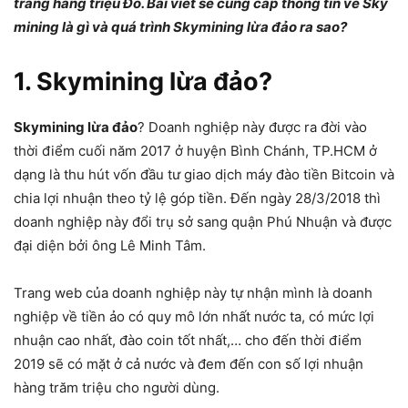
trắng hàng triệu Đô. Bài viết sẽ cung cấp thông tin về Sky
mining là gì và quá trình Skymining lừa đảo ra sao?
1. Skymining lừa đảo?
Skymining lừa đảo
? Doanh nghiệp này được ra đời vào
thời điểm cuối năm 2017 ở huyện Bình Chánh, TP.HCM ở
dạng là thu hút vốn đầu tư giao dịch máy đào tiền Bitcoin và
chia lợi nhuận theo tỷ lệ góp tiền. Đến ngày 28/3/2018 thì
doanh nghiệp này đổi trụ sở sang quận Phú Nhuận và được
đại diện bởi ông Lê Minh Tâm.
Trang web của doanh nghiệp này tự nhận mình là doanh
nghiệp về tiền ảo có quy mô lớn nhất nước ta, có mức lợi
nhuận cao nhất, đào coin tốt nhất,… cho đến thời điểm
2019 sẽ có mặt ở cả nước và đem đến con số lợi nhuận
hàng trăm triệu cho người dùng.