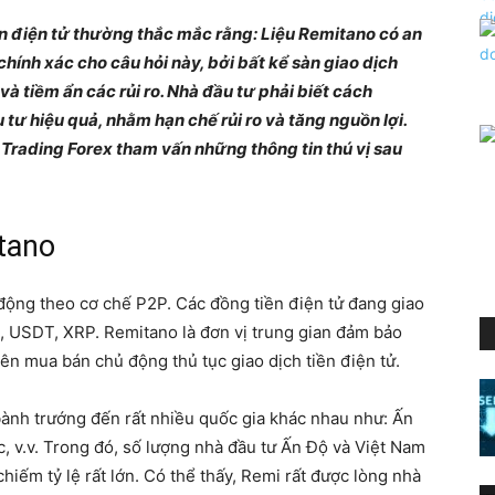
ền điện tử thường thắc mắc rằng: Liệu
Remitano có an
hính xác cho câu hỏi này, bởi bất kể sàn giao dịch
và tiềm ẩn các rủi ro. Nhà đầu tư phải biết cách
tư hiệu quả, nhằm hạn chế rủi ro và tăng nguồn lợi.
 Trading Forex tham vấn những thông tin thú vị sau
tano
t động theo cơ chế P2P. Các đồng tiền điện tử đang giao
, USDT, XRP. Remitano là đơn vị trung gian đảm bảo
 bên mua bán chủ động thủ tục giao dịch tiền điện tử.
 bành trướng đến rất nhiều quốc gia khác nhau như: Ấn
, v.v. Trong đó, số lượng nhà đầu tư Ấn Độ và Việt Nam
hiếm tỷ lệ rất lớn. Có thể thấy, Remi rất được lòng nhà