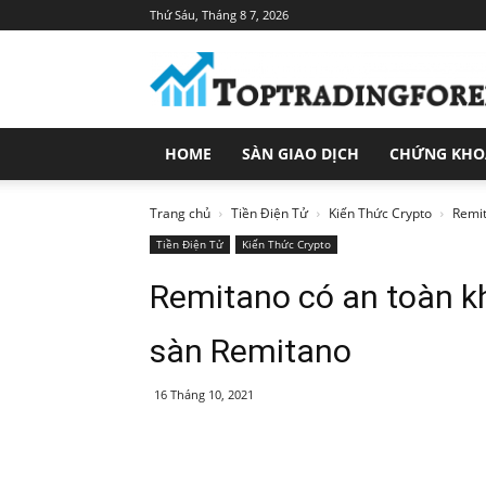
Thứ Sáu, Tháng 8 7, 2026
Toptradingforex.com
–
Trang
Tin
Tức
HOME
SÀN GIAO DỊCH
CHỨNG KH
Đầu
Tư
Tài
Trang chủ
Tiền Điện Tử
Kiến Thức Crypto
Remit
Chính
Tiền Điện Tử
Kiến Thức Crypto
Remitano có an toàn k
sàn Remitano
16 Tháng 10, 2021
Share