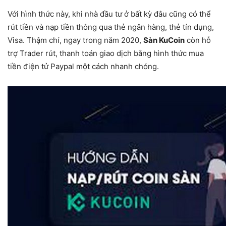
Với hình thức này, khi nhà đầu tư ở bất kỳ đâu cũng có thể
rút tiền và nạp tiền thông qua thẻ ngân hàng, thẻ tín dụng,
Visa. Thậm chí, ngay trong năm 2020,
Sàn KuCoin
còn hỗ
trợ Trader rút, thanh toán giao dịch bằng hình thức mua
tiền điện tử Paypal một cách nhanh chóng.