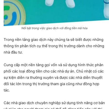
Nổi bật trong việc giao dịch với đồng tiền mã hóa
Trong nền tảng giao dịch này chúng ta sẽ biết được những
thông tin phân tích cụ thể trong thị trường dành cho những
nhà đầu tư.
Cung cấp một nền tảng gọi vốn và sử dụng hình thức phân
phối các loại đồng tiền cho các nhà dự án. Chủ nhật có các
sự kiện diễn ra thường xuyên và được các nhà diễn thuyết
đối tác lớn trong thị trường tham gia cũng như đồng hợp
tác.
Các nhà giao dịch chuyên nghiệp sử dụng tính năng cơ bản