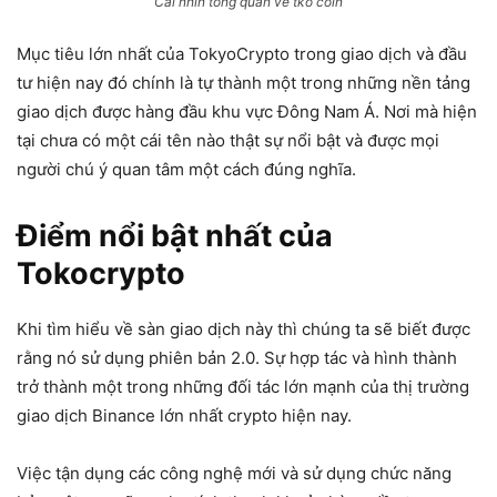
Cái nhìn tổng quan về tko coin
Mục tiêu lớn nhất của TokyoCrypto trong giao dịch và đầu
tư hiện nay đó chính là tự thành một trong những nền tảng
giao dịch được hàng đầu khu vực Đông Nam Á. Nơi mà hiện
tại chưa có một cái tên nào thật sự nổi bật và được mọi
người chú ý quan tâm một cách đúng nghĩa.
Điểm nổi bật nhất của
Tokocrypto
Khi tìm hiểu về sàn giao dịch này thì chúng ta sẽ biết được
rằng nó sử dụng phiên bản 2.0. Sự hợp tác và hình thành
trở thành một trong những đối tác lớn mạnh của thị trường
giao dịch Binance lớn nhất crypto hiện nay.
Việc tận dụng các công nghệ mới và sử dụng chức năng