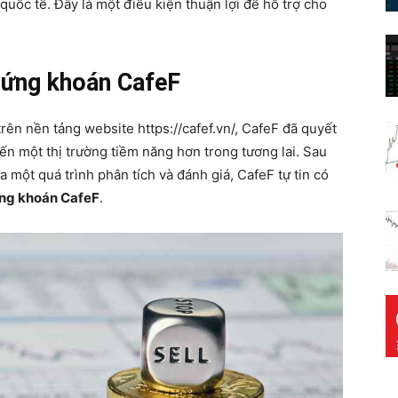
 quốc tế. Đây là một điều kiện thuận lợi để hỗ trợ cho
hứng khoán CafeF
rên nền tảng website https://cafef.vn/, CafeF đã quyết
ến một thị trường tiềm năng hơn trong tương lai. Sau
ua một quá trình phân tích và đánh giá, CafeF tự tin có
ng khoán CafeF
.