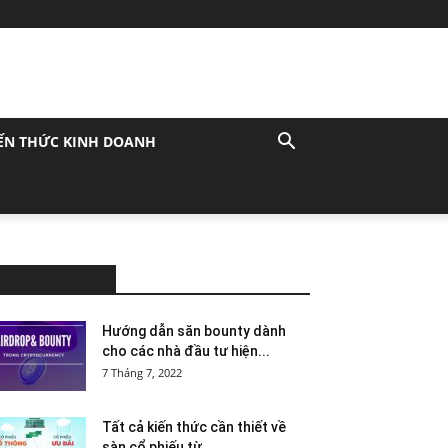
ẾN THỨC KINH DOANH
MOST POPULAR
Hướng dẫn săn bounty dành
cho các nhà đầu tư hiện...
7 Tháng 7, 2022
Tất cả kiến thức cần thiết về
sàn cổ phiếu từ...