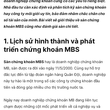
doanh nghiệp chứng khoán cũng có các yếu tố riêng biệt.
Nhà đầu tư cần xác định và phân tích kỹ sàn chứng khoán
hay công ty môi giới uy tín, bảo đảm nhằm chắc chắn cho
số tài sản của mình. Bài viết sẽ giới thiệu về sàn chứng
khoán MBS cũng như đánh giá sàn chi tiết.
1. Lịch sử hình thành và phát
triển chứng khoán MBS
Sàn chứng khoán MBS
hay là doanh nghiệp chứng khoán
MB, sàn được ra đời vào ngày 11/5/2000. Cùng sự hỗ trợ
đắc lực đến từ tập đoàn ngân hàng Quân Đội, doanh nghiệp
này tự hào là một trong số các công ty chứng khoán đầu
tiên và đóng góp nhiều cho thị trường nước ta.
Ngày nay doanh nghiệp chứng khoán MB đang liên tục
chạm được những cột mốc phát triển về cả nghiệp vụ và