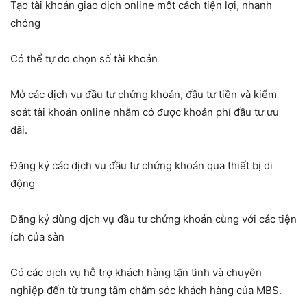
Tạo tài khoản giao dịch online một cách tiện lợi, nhanh
chóng
Có thể tự do chọn số tài khoản
Mở các dịch vụ đầu tư chứng khoán, đầu tư tiền và kiểm
soát tài khoản online nhằm có được khoản phí đầu tư ưu
đãi.
Đăng ký các dịch vụ đầu tư chứng khoán qua thiết bị di
động
Đăng ký dùng dịch vụ đầu tư chứng khoán cùng với các tiện
ích của sàn
Có các dịch vụ hỗ trợ khách hàng tận tình và chuyên
nghiệp đến từ trung tâm chăm sóc khách hàng của MBS.