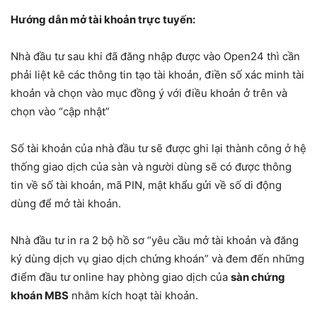
Hướng dẫn mở tài khoản trực tuyến:
Nhà đầu tư sau khi đã đăng nhập được vào Open24 thì cần
phải liệt kê các thông tin tạo tài khoản, điền số xác minh tài
khoản và chọn vào mục đồng ý với điều khoản ở trên và
chọn vào “cập nhật”
Số tài khoản của nhà đầu tư sẽ được ghi lại thành công ở hệ
thống giao dịch của sàn và người dùng sẽ có được thông
tin về số tài khoản, mã PIN, mật khẩu gửi về số di động
dùng để mở tài khoản.
Nhà đầu tư in ra 2 bộ hồ sơ “yêu cầu mở tài khoản và đăng
ký dùng dịch vụ giao dịch chứng khoán” và đem đến những
điểm đầu tư online hay phòng giao dịch của
sàn chứng
khoán MBS
nhằm kích hoạt tài khoản.