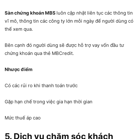
Sàn chứng khoán MBS
luôn cập nhật liên tục các thông tin
vĩ mô, thông tin các công ty lớn mỗi ngày để người dùng có
thể xem qua.
Bên cạnh đó người dùng sẽ được hỗ trợ vay vốn đầu tư
chứng khoán qua thẻ MBCredit.
Nhược điểm
Có các rủi ro khi thanh toán trước
Gặp hạn chế trong việc gia hạn thời gian
Mức thuế áp cao
5. Dịch vụ chăm sóc khách