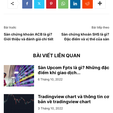
Bài trước
Bài tiếp theo
Sàn chứng khoán ACB là gì?
Sàn chứng khoán SHS là gì?
Giới thiệu và đánh giá chi tiết
Đặc điểm và vị thế của sàn
BÀI VIẾT LIÊN QUAN
Sàn Upcom Fpts là gì? Những đặc
điểm khi giao dịch...
6 Tháng 10, 2022
Tradingview chart và thông tin cơ
bản về tradingview chart
3 Tháng 10, 2022