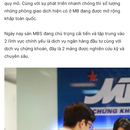
quy mô. Cùng với sự phát triển nhanh chóng thì số lượng
những phòng giao dịch hiện có ở MB đang được mở rộng
khắp toàn quốc.
Ngày nay sàn MBS đang chú trọng cải tiến và tập trung vào
2 lĩnh vực chính yếu là dịch vụ ngân hàng đầu tư cùng với
dịch vụ chứng khoán, đây là 2 mảng được nghiên cứu kỹ và
chuyên sâu.