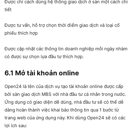
Được chỉ cách dùng hệ thống giao dịch ở sàn một cách chi
tiết
Được tư vấn, hỗ trợ chọn thời điểm giao dịch và loại cổ
phiếu thích hợp
Được cập nhật các thông tin doanh nghiệp mỗi ngày nhàm
có được sự chọn lựa đầu tư thích hợp.
6.1 Mở tài khoản online
Open24 là tên của dịch vụ tạo tài khoản online được cấp
bởi sàn giao dịch MBS với nhà đầu tư cá nhân trong nước.
Ứng dụng có giao diện dễ dùng, nhà đầu tư sẽ có thể dễ
dàng hoàn thành việc khai báo thông tin qua 1 bước từ
trang web của ứng dụng này. Khi dùng Open24 sẽ có các
lợi ích sau: