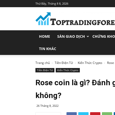
Thứ Bảy, Tháng 8 8, 2026
Toptradingforex.com
–
Trang
Tin
Tức
HOME
SÀN GIAO DỊCH
CHỨNG KH
Đầu
Tư
Tài
TIN KHÁC
Chính
Trang chủ
Tiền Điện Tử
Kiến Thức Crypto
Rose 
Tiền Điện Tử
Kiến Thức Crypto
Rose coin là gì? Đánh g
không?
26 Tháng 8, 2022