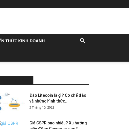
ẾN THỨC KINH DOANH
MOST POPULAR
Đào Litecoin là gì? Cơ chế đào
và những hình thức...
3 Tháng 10, 2022
Giá CSPR bao nhiêu? Xu hướng
biến động Casper ra sao?