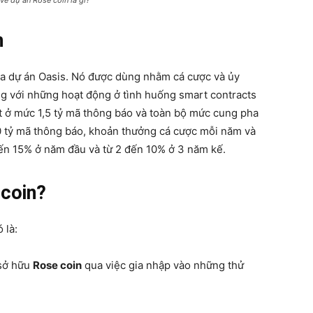
 về dự án Rose coin là gì?
n
ủa dự án Oasis. Nó được dùng nhằm cá cược và ủy
g với những hoạt động ở tình huống smart contracts
t ở mức 1,5 tỷ mã thông báo và toàn bộ mức cung pha
10 tỷ mã thông báo, khoản thưởng cá cược mỗi năm và
đến 15% ở năm đầu và từ 2 đến 10% ở 3 năm kế.
 coin?
 là:
 sở hữu
Rose coin
qua việc gia nhập vào những thử