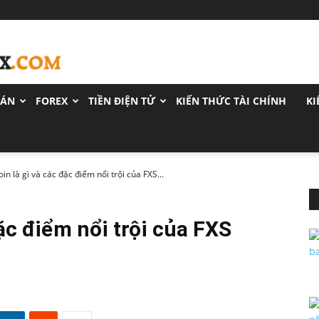
OÁN
FOREX
TIỀN ĐIỆN TỬ
KIẾN THỨC TÀI CHÍNH
KI
oin là gì và các đặc điểm nổi trội của FXS...
đặc điểm nổi trội của FXS