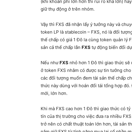
(khi khoản phí lớn hơn thì rủi ro khá lớn) h
giữ thụ động ở trên nhóm.
Vậy thì FXS đã nhận lấy ý tưởng này và chuy
token LP là stablecoin – FXS, nó là đối tượ
thế chấp có giá 1 Đô la cùng token quản lý FX
sản cả thế chấp lẫn
FXS
tự động biến đổi dự
Nếu như
FXS
nhỏ hơn 1 Đô thì giao thức sẽ ư
ở token FXS nhằm có được sự tin tưởng cho 
các đối tượng muốn đem tài sản thế chấp ch
thức này dùng với hoán đổi tái tổng hợp đó.
mới, lớn hơn.
Khi mà FXS cao hơn 1 Đô thì giao thức có tỷ 
tín của thị trường cho việc đưa ra nhiều FX
trở nên có chất thuật toán lớn hơn, tài sản 
nắm giữ FXS từ tính năng mua lại cổ phần mà