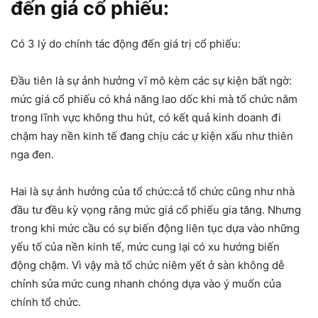
đến giá cổ phiếu:
Có 3 lý do chính tác động đến giá trị cổ phiếu:
Đầu tiên là sự ảnh hưởng vĩ mô kèm các sự kiện bất ngờ:
mức giá cổ phiếu có khả năng lao dốc khi mà tổ chức nằm
trong lĩnh vực không thu hút, có kết quả kinh doanh đi
chậm hay nền kinh tế đang chịu các ự kiện xấu như thiên
nga đen.
Hai là sự ảnh hưởng của tổ chức:cả tổ chức cũng như nhà
đầu tư đều kỳ vọng rằng mức giá cổ phiếu gia tăng. Nhưng
trong khi mức cầu có sự biến động liên tục dựa vào những
yếu tố của nền kinh tế, mức cung lại có xu hướng biến
động chậm. Vì vậy mà tổ chức niêm yết ở sàn không dễ
chỉnh sửa mức cung nhanh chóng dựa vào ý muốn của
chính tổ chức.