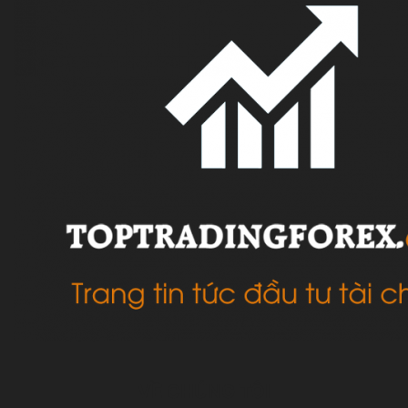
VỀ CHÚNG TÔI