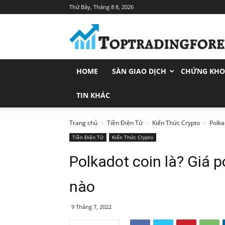
Thứ Bảy, Tháng 8 8, 2026
Toptradingforex.com
–
Trang
Tin
Tức
HOME
SÀN GIAO DỊCH
CHỨNG KH
Đầu
Tư
Tài
TIN KHÁC
Chính
Trang chủ
Tiền Điện Tử
Kiến Thức Crypto
Polka
Tiền Điện Tử
Kiến Thức Crypto
Polkadot coin là? Giá p
nào
9 Tháng 7, 2022