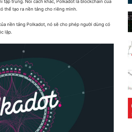
i tập trung. Nói cách khác, Polkadot là blockchain của
có thể tạo ra nền tảng cho riêng mình.
 của nền tảng Polkadot, nó sẽ cho phép người dùng có
c lập.