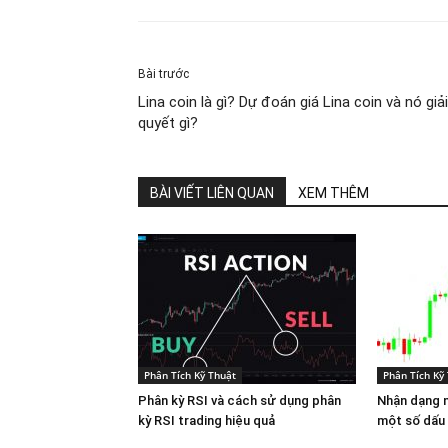
Bài trước
Lina coin là gì? Dự đoán giá Lina coin và nó giải
quyết gì?
BÀI VIẾT LIÊN QUAN
XEM THÊM
Phân Tích Kỹ Thuật
Phân Tích Kỹ
Phân kỳ RSI và cách sử dụng phân
Nhận dạng n
kỳ RSI trading hiệu quả
một số dấu 