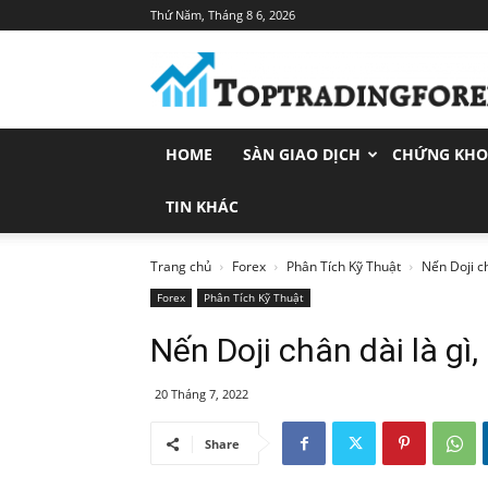
Thứ Năm, Tháng 8 6, 2026
Toptradingforex.com
–
Trang
Tin
Tức
HOME
SÀN GIAO DỊCH
CHỨNG KH
Đầu
Tư
Tài
TIN KHÁC
Chính
Trang chủ
Forex
Phân Tích Kỹ Thuật
Nến Doji ch
Forex
Phân Tích Kỹ Thuật
Nến Doji chân dài là gì,
20 Tháng 7, 2022
Share