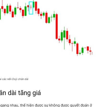
i các nến Doji chân dài
ân dài tăng giá
ngang nhau, thể hiện được sự không được quyết đoán ở