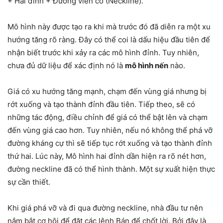
+ Hai đỉnh + Đường viền cổ (Neckline).
Mô hình này được tạo ra khi mà trước đó đã diễn ra một xu
hướng tăng rõ ràng. Đây có thể coi là dấu hiệu đầu tiên để
nhận biết trước khi xảy ra các mô hình đỉnh. Tuy nhiên,
chưa đủ dữ liệu để xác định nó là
mô hình nến
nào.
Giá có xu hướng tăng mạnh, chạm đến vùng giá nhưng bị
rớt xuống và tạo thành đỉnh đầu tiên. Tiếp theo, sẽ có
những tác động, điều chỉnh để giá có thể bật lên và chạm
đến vùng giá cao hơn. Tuy nhiên, nếu nó không thể phá vỡ
đường kháng cự thì sẽ tiếp tục rớt xuống và tạo thành đỉnh
thứ hai. Lúc này, Mô hình hai đỉnh dần hiện ra rõ nét hơn,
đường neckline đã có thể hình thành. Một sự xuất hiện thực
sự cần thiết.
Khi giá phá vỡ và đi qua đường neckline, nhà đầu tư nên
nắm bắt cơ hội để đặt các lệnh Bán để chốt lời. Bởi đây là