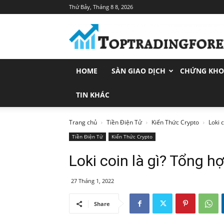
Thứ Bảy, Tháng 8 8, 2026
Toptradingforex.com
–
Trang
Tin
Tức
HOME
SÀN GIAO DỊCH
CHỨNG KH
Đầu
Tư
Tài
TIN KHÁC
Chính
Trang chủ
Tiền Điện Tử
Kiến Thức Crypto
Loki 
Tiền Điện Tử
Kiến Thức Crypto
Loki coin là gì? Tổng h
27 Tháng 1, 2022
Share