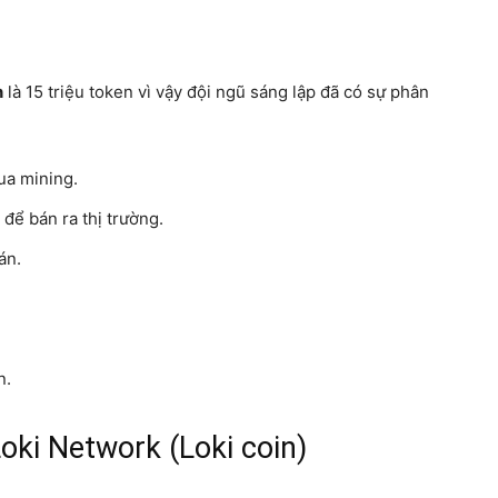
n
là 15 triệu token vì vậy đội ngũ sáng lập đã có sự phân
ua mining.
để bán ra thị trường.
án.
n.
oki Network (Loki coin)