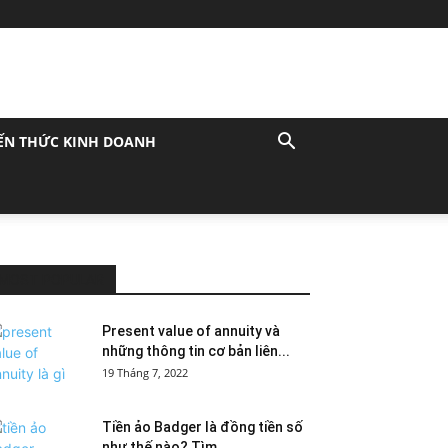
ẾN THỨC KINH DOANH
MOST POPULAR
Present value of annuity và
những thông tin cơ bản liên...
19 Tháng 7, 2022
Tiền ảo Badger là đồng tiền số
như thế nào? Tìm...