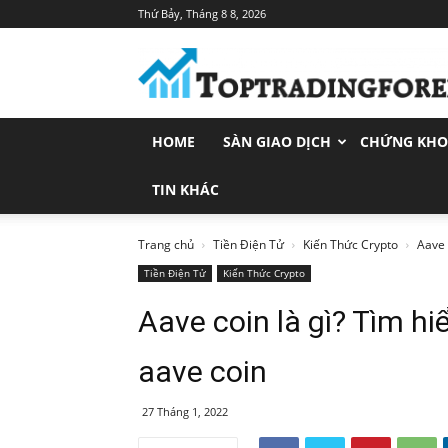
Thứ Bảy, Tháng 8 8, 2026
Toptradingforex.com
–
Trang
Tin
Tức
HOME
SÀN GIAO DỊCH
CHỨNG KH
Đầu
Tư
Tài
TIN KHÁC
Chính
Trang chủ
Tiền Điện Tử
Kiến Thức Crypto
Aave 
Tiền Điện Tử
Kiến Thức Crypto
Aave coin là gì? Tìm hi
aave coin
27 Tháng 1, 2022