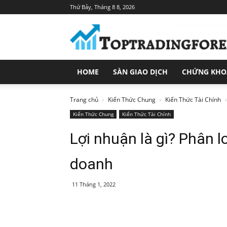
Thứ Bảy, Tháng 8 8, 2026
Toptradingforex.com
–
Trang
Tin
Tức
HOME
SÀN GIAO DỊCH
CHỨNG KH
Đầu
Tư
Tài
Trang chủ
Kiến Thức Chung
Kiến Thức Tài Chính
Chính
Kiến Thức Chung
Kiến Thức Tài Chính
Lợi nhuận là gì? Phân l
doanh
11 Tháng 1, 2022
Share