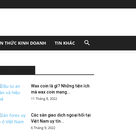
ẾN THỨC KINH DOANH
TIN KHÁC
MOST POPULAR
Wax coin là gì? Những tiện ích
mà wax coin mang...
11 Tháng 8, 2022
Các sàn giao dịch ngoại hối tại
Việt Nam uy tín...
6 Tháng 9, 2022