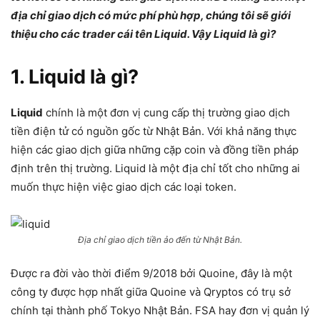
địa chỉ giao dịch có mức phí phù hợp, chúng tôi sẽ giới
thiệu cho các trader cái tên Liquid. Vậy Liquid là gì?
1. Liquid là gì?
Liquid
chính là một đơn vị cung cấp thị trường giao dịch
tiền điện tử có nguồn gốc từ Nhật Bản. Với khả năng thực
hiện các giao dịch giữa những cặp coin và đồng tiền pháp
định trên thị trường. Liquid là một địa chỉ tốt cho những ai
muốn thực hiện việc giao dịch các loại token.
Địa chỉ giao dịch tiền ảo đến từ Nhật Bản.
Được ra đời vào thời điểm 9/2018 bởi Quoine, đây là một
công ty được hợp nhất giữa Quoine và Qryptos có trụ sở
chính tại thành phố Tokyo Nhật Bản. FSA hay đơn vị quản lý