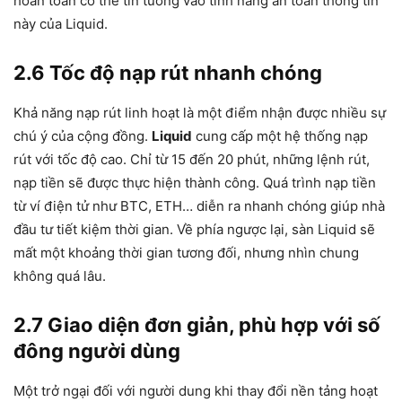
hoàn toàn có thể tin tưởng vào tính năng an toàn thông tin
này của Liquid.
2.6 Tốc độ nạp rút nhanh chóng
Khả năng nạp rút linh hoạt là một điểm nhận được nhiều sự
chú ý của cộng đồng.
Liquid
cung cấp một hệ thống nạp
rút với tốc độ cao. Chỉ từ 15 đến 20 phút, những lệnh rút,
nạp tiền sẽ được thực hiện thành công. Quá trình nạp tiền
từ ví điện tử như BTC, ETH… diễn ra nhanh chóng giúp nhà
đầu tư tiết kiệm thời gian. Về phía ngược lại, sàn Liquid sẽ
mất một khoảng thời gian tương đối, nhưng nhìn chung
không quá lâu.
2.7 Giao diện đơn giản, phù hợp với số
đông người dùng
Một trở ngại đối với người dung khi thay đổi nền tảng hoạt