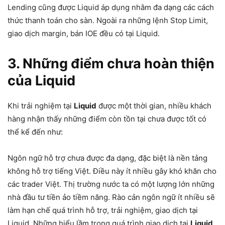
Lending cũng được Liquid áp dụng nhằm đa dạng các cách
thức thanh toán cho sàn. Ngoài ra những lệnh Stop Limit,
giao dịch margin, bán IOE đều có tại Liquid.
3. Những điểm chưa hoàn thiện
của Liquid
Khi trải nghiệm tại
Liquid
được một thời gian, nhiều khách
hàng nhận thấy những điểm còn tồn tại chưa được tốt có
thể kể đến như:
Ngôn ngữ hỗ trợ chưa được đa dạng, đặc biệt là nền tảng
không hỗ trợ tiếng Việt. Điều này ít nhiều gây khó khăn cho
các trader Việt. Thị trường nước ta có một lượng lớn những
nhà đầu tư tiền ảo tiềm năng. Rào cản ngôn ngữ ít nhiều sẽ
làm hạn chế quá trình hỗ trợ, trải nghiệm, giao dịch tại
Liquid. Những hiểu lầm trong quá trình giao dịch tại
Liquid