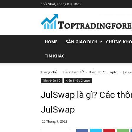
Chủ Nhật, Tháng 8 9, 2026
Toptradingforex.com
–
Trang
Tin
Tức
HOME
SÀN GIAO DỊCH
CHỨNG KH
Đầu
Tư
Tài
TIN KHÁC
Chính
Trang chủ
Tiền Điện Tử
Kiến Thức Crypto
JulSw
Tiền Điện Tử
Kiến Thức Crypto
JulSwap là gì? Các thô
JulSwap
25 Tháng 7, 2022