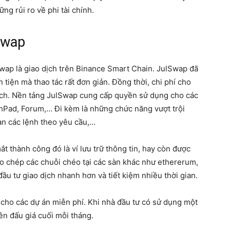
g rủi ro về phi tài chính.
Swap
Swap là giao dịch trên Binance Smart Chain. JulSwap đã
tiện mà thao tác rất đơn giản. Đồng thời, chi phí cho
 dịch. Nền tảng JulSwap cung cấp quyền sử dụng cho các
chPad, Forum,… Đi kèm là những chức năng vượt trội
hạn các lệnh theo yêu cầu,…
ắt thành công đó là ví lưu trữ thông tin, hay còn được
ao chép các chuỗi chéo tại các sàn khác như ethererum,
ầu tư giao dịch nhanh hơn và tiết kiệm nhiều thời gian.
 cho các dự án miễn phí. Khi nhà đầu tư có sử dụng một
iên đấu giá cuối mỗi tháng.