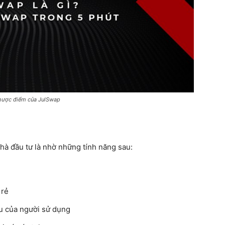
hược điểm của JulSwap
à đầu tư là nhờ những tính năng sau:
 rẻ
ầu của người sử dụng