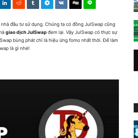
c nhà đầu tư sử dụng. Chúng ta có đồng JulSwap cũng
 mà
giao dịch JulSwap
đem lại. Vậy JulSwap có thực sự
ulSwap bùng phát chỉ là hiệu ứng fomo nhất thời. Để làm
wap là gì nhé!