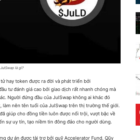
JulSwap là gì?
tử hay token được ra đời và phát triển bởi
đầu tư đánh giá cao bởi giao dịch rất nhanh chóng mà
khác. Người đứng đầu của JulSwap không ai khác đó
, làm nên tên tuổi của JulSwap trên thị trường thế giới.
ã giúp cho đồng tiền luôn được nổi trội, vượt bậc về
n sự uy tín, tạo niềm tin đông đảo cho người dùng.
ng dự án được tài trợ bởi quỹ Accelerator Fund. Qũy