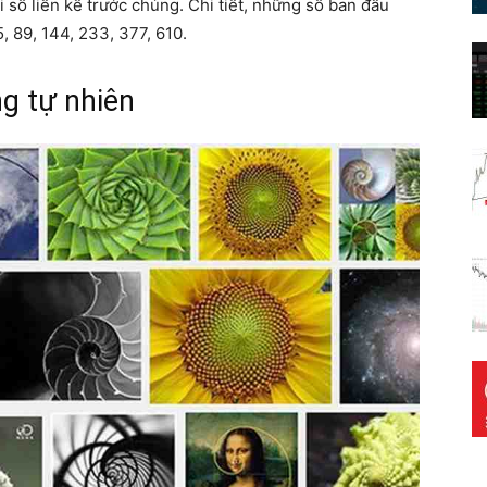
 số liền kề trước chúng. Chi tiết, những số ban đầu
55, 89, 144, 233, 377, 610.
ng tự nhiên