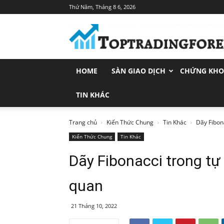
Thứ Năm, Tháng 8 6, 2026
Toptradingforex.com
–
Trang
Tin
Tức
HOME
SÀN GIAO DỊCH
CHỨNG KH
Đầu
Tư
Tài
TIN KHÁC
Chính
Trang chủ
Kiến Thức Chung
Tin Khác
Dãy Fibona
Kiến Thức Chung
Tin Khác
Dãy Fibonacci trong tự 
quan
21 Tháng 10, 2022