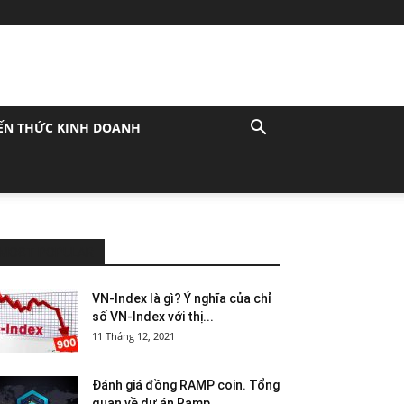
ẾN THỨC KINH DOANH
MOST POPULAR
VN-Index là gì? Ý nghĩa của chỉ
số VN-Index với thị...
11 Tháng 12, 2021
Đánh giá đồng RAMP coin. Tổng
quan về dự án Ramp...