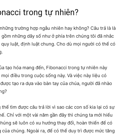
bonacci trong tự nhiên?
à những trường hợp ngẫu nhiên hay không? Câu trả là là
 gồm những dãy số như ở phía trên chúng tôi đã nhắc
t quy luật, định luật chung. Cho dù mọi người có thể có
g.
 của tạo hóa mang đến, Fibonacci trong tự nhiên này
mọi điều trong cuộc sống này. Và việc này liệu có
ã được tạo ra dựa vào bàn tay của chúa, người đã nhào
ông?
thể tìm được câu trả lời vì sao các con số kia lại có sự
hế. Chỉ với một vài năm gần đây thì chúng ta mới hiểu
 chúng sẽ luôn có xu hướng thay đổi, hoàn thiển để có
g của chúng. Ngoài ra, để có thể duy trì được mức tăng