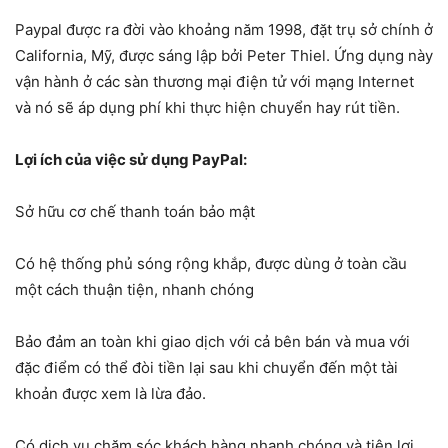
Paypal được ra đời vào khoảng năm 1998, đặt trụ sở chính ở
California, Mỹ, được sáng lập bởi Peter Thiel. Ứng dụng này
vận hành ở các sàn thương mại điện tử với mạng Internet
và nó sẽ áp dụng phí khi thực hiện chuyển hay rút tiền.
Lợi ích của việc sử dụng PayPal:
Sở hữu cơ chế thanh toán bảo mật
Có hệ thống phủ sóng rộng khắp, được dùng ở toàn cầu
một cách thuận tiện, nhanh chóng
Bảo đảm an toàn khi giao dịch với cả bên bán và mua với
đặc điểm có thể đòi tiền lại sau khi chuyển đến một tài
khoản được xem là lừa đảo.
Có dịch vụ chăm sóc khách hàng nhanh chóng và tiện lợi