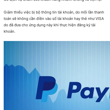
Giảm thiểu việc bị bộ thông tin tài khoản, do mỗi lần thanh
toán sẽ không cần điền vào số tài khoản hay thẻ như VISA
do đã đưa cho ứng dụng này khi thực hiện đăng ký tài
khoản.