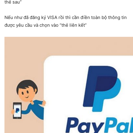
thẻ sau”
Nếu như đã đăng ký VISA rồi thì cần điền toàn bộ thông tin
được yêu cầu và chọn vào “thẻ liên kết”