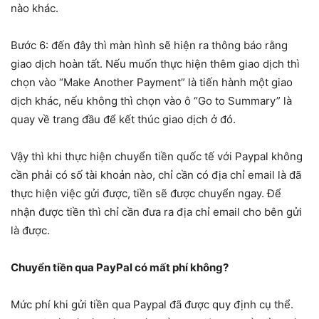
nào khác.
Bước 6: đến đây thì màn hình sẽ hiện ra thông báo rằng
giao dịch hoàn tất. Nếu muốn thực hiện thêm giao dịch thì
chọn vào “Make Another Payment” là tiến hành một giao
dịch khác, nếu không thì chọn vào ô “Go to Summary” là
quay về trang đầu để kết thúc giao dịch ở đó.
Vậy thì khi thực hiện chuyển tiền quốc tế với Paypal không
cần phải có số tài khoản nào, chỉ cần có địa chỉ email là đã
thực hiện việc gửi được, tiền sẽ được chuyển ngay. Để
nhận được tiền thì chỉ cần đưa ra địa chỉ email cho bên gửi
là được.
Chuyển tiền qua PayPal có mất phí không?
Mức phí khi gửi tiền qua Paypal đã được quy định cụ thể.