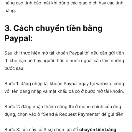
nâng cao tính bảo mật khi dùng các giao dịch hay các tính
năng.
3. Cách chuyển tiền bằng
Paypal:
Sau khi thực hiện mở tài khoản Paypal thì nếu cần gửi tiền
đi cho bạn bè hay người thân ở nước ngoài cần làm những
bước sau:
Bước 1: đăng nhập tài khoản Paypal ngay tại website cùng
với tên đăng nhập và mật khẩu đã có ở bước mở tài khoản.
Bước 2: đăng nhập thành công thì ở menu chính của ứng
dụng, chọn vào ô “Send & Request Payments” để gửi tiền
Bước 3: lúc này có 3 sự chọn lựa để
chuyển tiền bằng