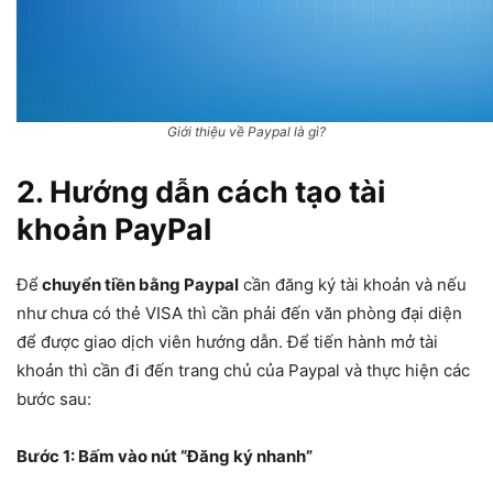
Giới thiệu về Paypal là gì?
2. Hướng dẫn cách tạo tài
khoản PayPal
Để
chuyển tiền bằng Paypal
cần đăng ký tài khoản và nếu
như chưa có thẻ VISA thì cần phải đến văn phòng đại diện
để được giao dịch viên hướng dẫn. Để tiến hành mở tài
khoản thì cần đi đến trang chủ của Paypal và thực hiện các
bước sau:
Bước 1: Bấm vào nút “Đăng ký nhanh”