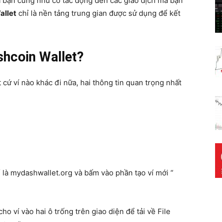
ủa bạn cũng như có tác động đến các giao dịch mà bạn
allet
chỉ là nền tảng trung gian được sử dụng để kết
shcoin Wallet?
 cứ ví nào khác đi nữa, hai thông tin quan trọng nhất
 là mydashwallet.org và bấm vào phần tạo ví mới “
 ví vào hai ô trống trên giao diện để tải về File