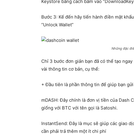
Keystore bằng cách bấm vào “DownloadKey
Bước 3: Kế đến hãy tiến hành điền mật khẩu
“Unlock Wallet”
Những đặc điể
Chỉ 3 bước đơn giản bạn đã có thể tạo nga
vài thông tin cơ bản, cụ thể:
+ Đầu tiên là phần thông tin để giúp bạn gửi 
mDASH: Đây chính là đơn vị tiền của Dash 
giống với BTC với tên gọi là Satoshi.
InstantSend: Đây là mục sẽ giúp các giao dị
cần phải trả thêm một ít chi phí