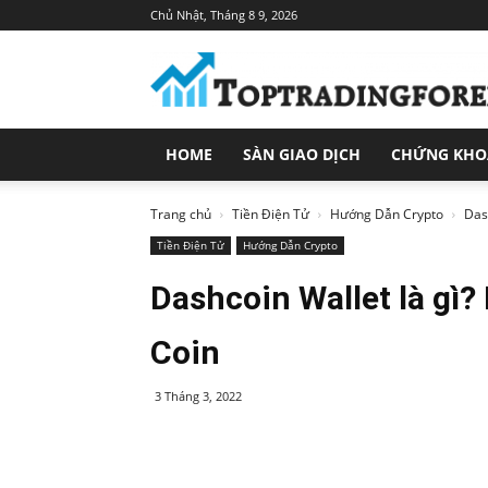
Chủ Nhật, Tháng 8 9, 2026
Toptradingforex.com
–
Trang
Tin
Tức
HOME
SÀN GIAO DỊCH
CHỨNG KH
Đầu
Tư
Tài
Trang chủ
Tiền Điện Tử
Hướng Dẫn Crypto
Das
Chính
Tiền Điện Tử
Hướng Dẫn Crypto
Dashcoin Wallet là gì
Coin
3 Tháng 3, 2022
Share