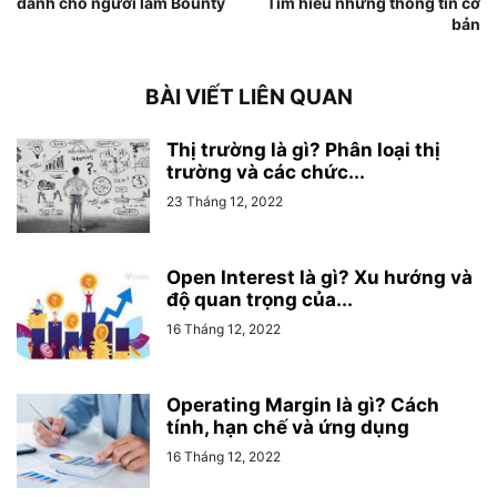
dành cho người làm Bounty
Tìm hiểu những thông tin cơ
bản
BÀI VIẾT LIÊN QUAN
Thị trường là gì? Phân loại thị
trường và các chức...
23 Tháng 12, 2022
Open Interest là gì? Xu hướng và
độ quan trọng của...
16 Tháng 12, 2022
Operating Margin là gì? Cách
tính, hạn chế và ứng dụng
16 Tháng 12, 2022