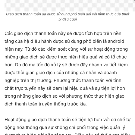
Giao dịch thanh toán đã được sử dụng phổ biến đối với hình thức của thiết
bị đầu cuối
Các giao dịch thanh toán này sẽ được tích hợp trên nền
tảng của hệ điều hành được sử dụng phổ biến là android
hiện nay. Từ đó các kiểm soát cùng với sự hoạt động trong
những giao dịch sẽ được thực hiện hiệu quả và có tổ chức
hơn. Do đó mà tốc độ xử lý sẽ được đẩy nhanh và tiết kiệm
được thời gian giao dịch của những cá nhân và doanh
nghiệp trên thị trường. Phương thức thanh toán với tính
chất trực tuyến này sẽ đem lại hiệu quả và sự tiện lợi hơn
trong những giao dịch so với phương thức thực hiện giao
dịch thanh toán truyền thống trước kia.
Hoạt động giao dịch thanh toán sẽ tiện lợi hơn với cơ chế tự
động hóa thông qua sự không chi phối trong việc quản lý