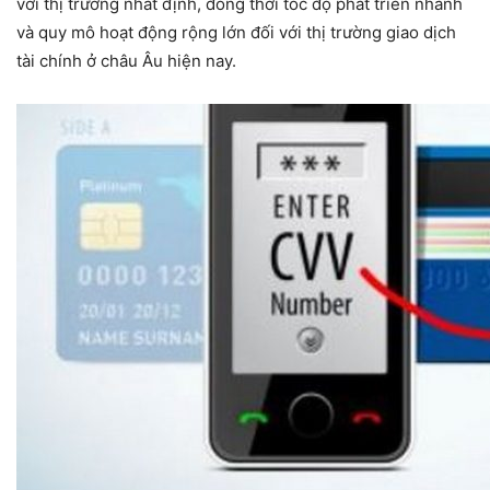
với thị trường nhất định, đồng thời tốc độ phát triển nhanh
và quy mô hoạt động rộng lớn đối với thị trường giao dịch
tài chính ở châu Âu hiện nay.