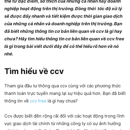
thể từ đặc điểm, sở thích của những cá nhân hay doanh
nghiệp hoạt động trên thị trường. Đồng thời tốc độ xử lý
sẽ được đẩy nhanh và tiết kiệm được thời gian giao dịch
của những cá nhân và doanh nghiệp trên thị trường. Bạn
đã biết những thông tin cơ bản liên quan về ccv là gì hay
chưa? Hãy tìm hiểu thông tin cơ bản liên quan về ccv free
là gì trong bài viết dưới đây để có thể hiểu rõ hơn về nó
nhé.
Tìm hiểu về ccv
Tham gia đầu tư thông qua ccv cùng với các phương thức
thanh toán trực tuyến mang lại sự hiệu quả hơn. Bạn đã biết
thông tin về
ccv free
là gì hay chưa?
Ccv được biết đến rộng rãi đối với các hoạt động trong lĩnh
vực giao dịch tài chính từ những công ty có sự ảnh hưởng