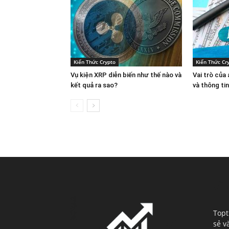
Kiến Thức Crypto
Kiến Thức Cr
Vụ kiện XRP diễn biến như thế nào và
Vai trò của
kết quả ra sao?
và thông ti
VỀ 
Topt
sẻ v