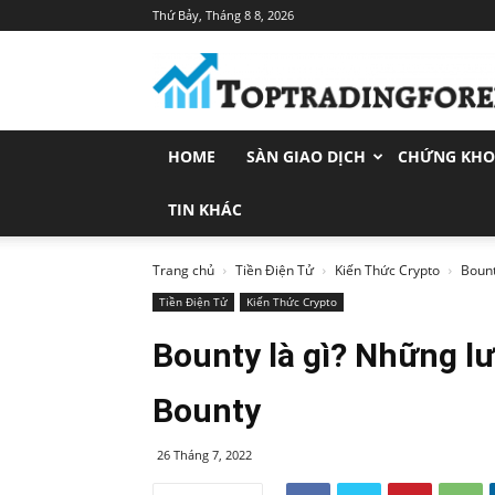
Thứ Bảy, Tháng 8 8, 2026
Toptradingforex.com
–
Trang
Tin
Tức
HOME
SÀN GIAO DỊCH
CHỨNG KH
Đầu
Tư
Tài
TIN KHÁC
Chính
Trang chủ
Tiền Điện Tử
Kiến Thức Crypto
Bount
Tiền Điện Tử
Kiến Thức Crypto
Bounty là gì? Những l
Bounty
26 Tháng 7, 2022