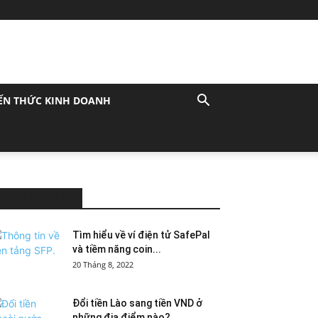
ẾN THỨC KINH DOANH
MOST POPULAR
Tìm hiểu về ví điện tử SafePal
và tiềm năng coin...
20 Tháng 8, 2022
Đổi tiền Lào sang tiền VND ở
những địa điểm nào?