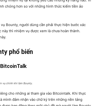
hững nhiệm vụ lại không yêu cầu những kỹ năng nào. Vì
anh chóng hơn so với những hình thức kiếm tiền ảo
 vụ Bounty, người dùng cần phải thực hiện bước xác
 này thì nhiệm vụ được xem là chưa hoàn thành.
này.
ty phổ biến
BitcoinTalk
 vụ chính khi làm Bounty.
iêng cho những ai tham gia vào Bitcointalk. Khi thực
mà mình đảm nhận vào chữ ký trên những nền tảng
áo được bạn đăng theo một chủ đề mà người làm Bounty