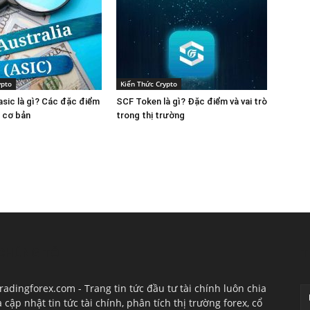
ypto
Kiến Thức Crypto
 asic là gì? Các đặc điểm
SCF Token là gì? Đặc điểm và vai trò
n cơ bản
trong thị trường
CHÚNG TÔI
T
radingforex.com - Trang tin tức đầu tư tài chính luôn chia
à cập nhật tin tức tài chính, phân tích thị trường forex, cổ