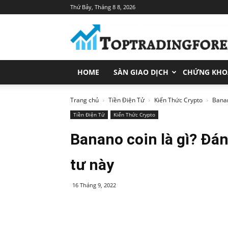
Thứ Bảy, Tháng 8 8, 2026
Toptradingforex.com
–
Trang
Tin
Tức
HOME
SÀN GIAO DỊCH
CHỨNG KH
Đầu
Tư
Tài
Trang chủ
Tiền Điện Tử
Kiến Thức Crypto
Banan
Chính
Tiền Điện Tử
Kiến Thức Crypto
Banano coin là gì? Đán
tư này
16 Tháng 9, 2022
Share