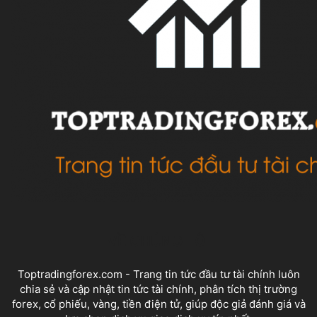
VỀ CHÚNG TÔI
Toptradingforex.com - Trang tin tức đầu tư tài chính luôn
chia sẻ và cập nhật tin tức tài chính, phân tích thị trường
forex, cổ phiếu, vàng, tiền điện tử, giúp độc giả đánh giá và