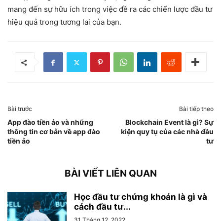
mang đến sự hữu ích trong việc đề ra các chiến lược đầu tư
hiệu quả trong tương lai của bạn.
Bài trước
Bài tiếp theo
App đào tiền ảo và những
Blockchain Event là gì? Sự
thông tin cơ bản về app đào
kiện quy tụ của các nhà đầu
tiền ảo
tư
BÀI VIẾT LIÊN QUAN
Học đầu tư chứng khoán là gì và
cách đầu tư...
31 Tháng 12, 2022