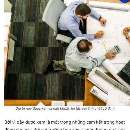
Giá trị này được xem là một khoản lợi tức với tính chất cố định
Bởi vì đây được xem là một trong những cam kết trong hoạt
động cho vay, đối với trường hợp xảy ra hiện tượng phá sản