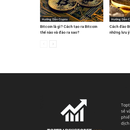
Hướng Dẫn Crypto
Hướng Dẫn C
Bitcoin là gì? Cách tạo ra Bitcoin
Cách đào Bi
thế nào và đào ra sao?
những lưu ý
VỀ 
Topt
sẻ v
phiế
dịch