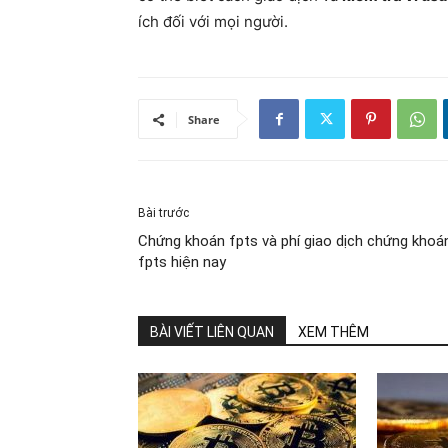
ích đối với mọi người.
Share
Bài trước
Chứng khoán fpts và phí giao dịch chứng khoá
fpts hiện nay
BÀI VIẾT LIÊN QUAN
XEM THÊM