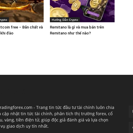
rypto
Hướng Dẫn Crypto
tcoin free – Bản chất và
Remitano là gì và mua bán trên
 khi đào
Remitano như thế nào?
CHÚNG TÔI
T
radingforex.com - Trang tin tức đầu tư tài chính luôn chia
à cập nhật tin tức tài chính, phân tích thị trường forex, cổ
u, vàng, tiền điện tử, giúp độc giả đánh giá và lựa chọn
 vụ giao dịch uy tín nhất.