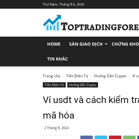
Thứ Năm, Tháng 8 6, 2026
Toptradingforex.com
–
Trang
Tin
Tức
HOME
SÀN GIAO DỊCH
CHỨNG KH
Đầu
Tư
Tài
TIN KHÁC
Chính
Trang chủ
Tiền Điện Tử
Hướng Dẫn Crypto
Ví u
Tiền Điện Tử
Hướng Dẫn Crypto
Ví usdt và cách kiểm tra
mã hóa
2 Tháng 8, 2022