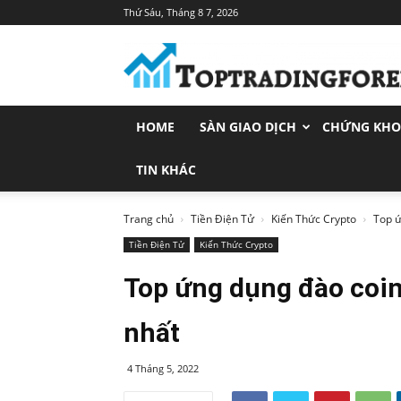
Thứ Sáu, Tháng 8 7, 2026
Toptradingforex.com
–
Trang
Tin
Tức
HOME
SÀN GIAO DỊCH
CHỨNG KH
Đầu
Tư
Tài
TIN KHÁC
Chính
Trang chủ
Tiền Điện Tử
Kiến Thức Crypto
Top ứ
Tiền Điện Tử
Kiến Thức Crypto
Top ứng dụng đào coin
nhất
4 Tháng 5, 2022