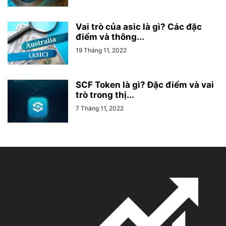
Vai trò của asic là gì? Các đặc
điểm và thông...
19 Tháng 11, 2022
SCF Token là gì? Đặc điểm và vai
trò trong thị...
7 Tháng 11, 2022