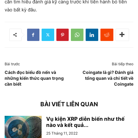
cần tìm hiểu đánh giá kỹ càng trước khi tiến hành bỏ tiền
vào bất kỳ đâu.
Bài trước
Bài tiếp theo
Cách đọc biểu đồ nến và
Coingate là gì? Đánh giá
những kiến thức quan trọng
tổng quan và chi tiết về
cần biết
Coingate
BÀI VIẾT LIÊN QUAN
Vụ kiện XRP diễn biến như thế
nào và kết quả...
25 Tháng 11, 2022