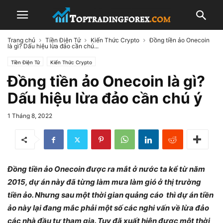
Trang chủ
Tiền Điện Tử
Kiến Thức Crypto
Đồng tiền ảo Onecoin
là gì? Dấu hiệu lừa đảo cần chú...
Tiền Điện Tử
Kiến Thức Crypto
Đồng tiền ảo Onecoin là gì?
Dấu hiệu lừa đảo cần chú ý
1 Tháng 8, 2022
Đồng tiền ảo Onecoin được ra mắt ở nước ta kể từ năm
2015, dự án này đã từng làm mưa làm gió ở thị trường
tiền ảo. Nhưng sau một thời gian quảng cáo thì dự án tiền
ảo này lại đang mắc phải một số các nghi vấn về lừa đảo
các nhà đầu tư tham gia. Tuy đã xuất hiện được một thời