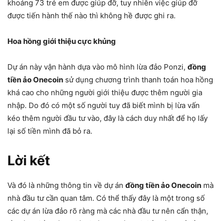
khoảng 73 trẻ em được giúp đỡ, tuy nhiên việc giúp đỡ
được tiến hành thế nào thì không hề được ghi ra.
Hoa hồng giới thiệu cực khủng
Dự án này vận hành dựa vào mô hình lừa đảo Ponzi,
đồng
tiền ảo Onecoin
sử dụng chương trình thanh toán hoa hồng
khá cao cho những người giới thiệu được thêm người gia
nhập. Do đó có một số người tuy đã biết mình bị lừa vấn
kéo thêm người đầu tư vào, đây là cách duy nhất để họ lấy
lại số tiền mình đã bỏ ra.
Lời kết
Và đó là những thông tin về dự án
đồng tiền ảo Onecoin
mà
nhà đầu tư cần quan tâm. Có thể thấy đây là một trong số
các dự án lừa đảo rõ ràng mà các nhà đầu tư nên cẩn thận,