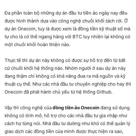
Đa phần toàn bộ những dự án đầu tư tiền ảo ngày nay đều
được hình thành dựa vào công nghệ chuỗi khối tách rời. Ở
dự án Onecoin, tuy là được xem là đồng tiền kỹ thuật số mà
tự cho là có thể ngang hàng với BTC tuy nhiên lại không có
một chuỗi khối hoàn thiện nào.
Thực tế thì dự án này không có được sự hỗ trợ đến từ bất
cứ chuỗi khối hệ thống nào. Nhóm người ở sau dự án này
đang thậm chí không có khả năng đưa ra mã nguồn và kỹ
thuật cụ thể. Như các nhà đầu tư chuyên nghiệp cho hay thì
Onecoin đã phát hành chủ yếu từ hệ thống Github.
Vậy thì công nghệ của
đồng tiền ảo Onecoin
đang sử dụng
không có tính mở, hỗ trợ cho các nhà đầu tư gia nhập như
cách họ từng nói. Nhà đầu tư dường như khó có thể quản lý
giao dịch các đồng tiền của mình được thực hiện ra sao,