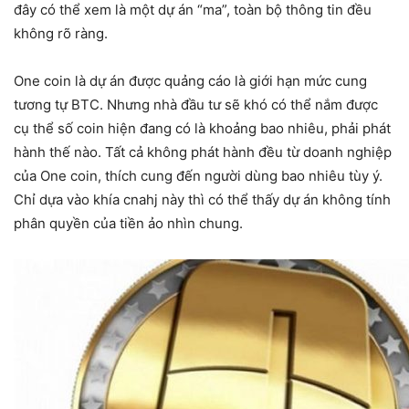
đây có thể xem là một dự án “ma”, toàn bộ thông tin đều
không rõ ràng.
One coin là dự án được quảng cáo là giới hạn mức cung
tương tự BTC. Nhưng nhà đầu tư sẽ khó có thể nắm được
cụ thể số coin hiện đang có là khoảng bao nhiêu, phải phát
hành thế nào. Tất cả không phát hành đều từ doanh nghiệp
của One coin, thích cung đến người dùng bao nhiêu tùy ý.
Chỉ dựa vào khía cnahj này thì có thể thấy dự án không tính
phân quyền của tiền ảo nhìn chung.