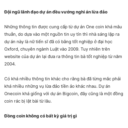
Đội ngũ lãnh đạo dự án đều vướng nghi án lừa đảo
Những thông tin được cung cấp từ dự án One coin khá mâu
thuẫn, do dựa vào một nguồn tin uy tín thì nhà sáng lập ra
dự án này là nữ tiến sĩ đã có bằng tốt nghiệp ở đại học
Oxford, chuyên ngành Luật vào 2009. Tuy nhiên trên
website của dự án lại đưa ra thông tin bà tốt nghiệp từ năm
2004.
Có khá nhiều thông tin khác cho rằng bà đã từng mắc phải
khá nhiều những vụ lừa đảo tiền ảo khác nhau. Dự án
Onecoin khá giống với dự án Bigcoin, đây cũng là một đồng
coin rác bị lật bài từ lâu.
Đồng coin không có bất kỳ giá trị gì