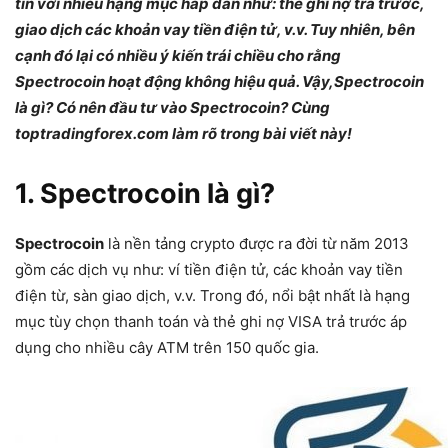
tín với nhiều hạng mục hấp dẫn như: thẻ ghi nợ trả trước,
giao dịch các khoản vay tiền điện tử, v.v. Tuy nhiên, bên
cạnh đó lại có nhiều ý kiến trái chiều cho rằng
Spectrocoin hoạt động không hiệu quả. Vậy,Spectrocoin
là gì? Có nên đầu tư vào Spectrocoin? Cùng
toptradingforex.com làm rõ trong bài viết này!
1. Spectrocoin là gì?
Spectrocoin
là nền tảng crypto được ra đời từ năm 2013
gồm các dịch vụ như: ví tiền điện tử, các khoản vay tiền
điện từ, sàn giao dịch, v.v. Trong đó, nổi bật nhất là hạng
mục tùy chọn thanh toán và thẻ ghi nợ VISA trả trước áp
dụng cho nhiều cây ATM trên 150 quốc gia.