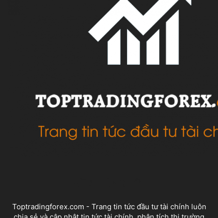
VỀ CHÚNG TÔI
Toptradingforex.com - Trang tin tức đầu tư tài chính luôn
chia sẻ và cập nhật tin tức tài chính, phân tích thị trường