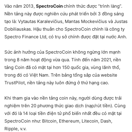
Vào năm 2013,
SpectroCoin
chính thức được “trình làng”.
Nền tảng này được nghiên cứu phát triển bởi 3 đồng sáng
tạo là: Vytautas Karalevičius, Mantas Mockevičius và Justas
Dobiliauskas. Hậu thuẫn cho SpectroCoin chính là công ty
Spectro Finance Ltd, có trụ sở chính được đặt tại nước Anh.
Sức ảnh hưởng của SpectroCoin không ngừng lớn mạnh
trong 8 năm hoạt động vừa qua. Tính đến năm 2021, nền
tảng Coin đã có mặt tại hơn 150 quốc gia, vùng lãnh thổ,
trong đó có Việt Nam. Trên bảng tổng sắp của website
TrustPilot, nền tảng này luôn đứng ở thứ hạng cao.
Khi tham gia vào nền tảng coin này, người dùng được trải
nghiệm trên 20 phương thức giao dịch (nạp/rút tiền). Cùng
với đó là 14 loại tiền điện tử phổ biến nhất đều có mặt tại
SpectroCoin như: Bitcoin, Ethereum, Litecoin, Dash,
Ripple, v.v.