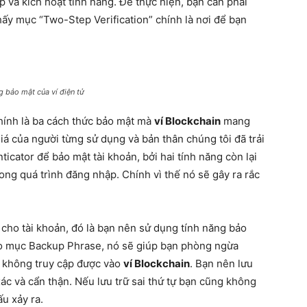
p và kích hoạt tính năng. Để thực hiện, bạn cần phải
hấy mục “Two-Step Verification” chính là nơi để bạn
g bảo mật của ví điện tử
hính là ba cách thức bảo mật mà
ví Blockchain
mang
á của người từng sử dụng và bản thân chúng tôi đã trải
cator để bảo mật tài khoản, bởi hai tính năng còn lại
ng quá trình đăng nhập. Chính vì thế nó sẽ gây ra rắc
t cho tài khoản, đó là bạn nên sử dụng tính năng bảo
ào mục Backup Phrase, nó sẽ giúp bạn phòng ngừa
à không truy cập được vào
ví Blockchain
. Bạn nên lưu
xác và cẩn thận. Nếu lưu trữ sai thứ tự bạn cũng không
u xảy ra.