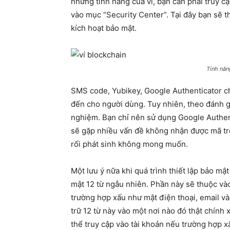
những tính năng của ví, bạn cần phải truy cậ
vào mục “Security Center”. Tại đây bạn sẽ t
kích hoạt bảo mật.
Tính năn
SMS code, Yubikey, Google Authenticator c
đến cho người dùng. Tuy nhiên, theo đánh gi
nghiệm. Bạn chỉ nên sử dụng Google Authenti
sẽ gặp nhiều vấn đề không nhận được mã tro
rối phát sinh không mong muốn.
Một lưu ý nữa khi quá trình thiết lập bảo mậ
mật 12 từ ngẫu nhiên. Phần này sẽ thuộc v
trường hợp xấu như mật điện thoại, email v
trữ 12 từ này vào một nơi nào đó thật chính 
thể truy cập vào tài khoản nếu trường hợp xấ