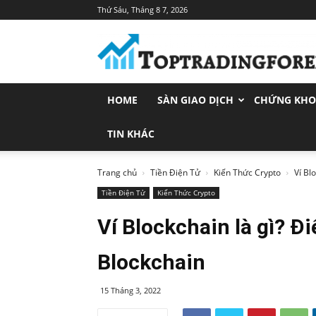
Thứ Sáu, Tháng 8 7, 2026
Toptradingforex.com
–
Trang
Tin
Tức
HOME
SÀN GIAO DỊCH
CHỨNG KH
Đầu
Tư
Tài
TIN KHÁC
Chính
Trang chủ
Tiền Điện Tử
Kiến Thức Crypto
Ví Bl
Tiền Điện Tử
Kiến Thức Crypto
Ví Blockchain là gì? Đi
Blockchain
15 Tháng 3, 2022