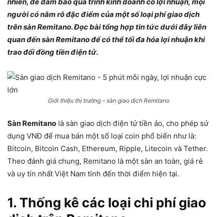
nhiên, để đảm bảo quá trình kinh doanh có lợi nhuận, mọi
người có nắm rõ đặc điểm của một số loại phí giao dịch
trên sàn Remitano. Đọc bài tổng hợp tin tức dưới đây liên
quan đến sàn Remitano để có thể tối đa hóa lợi nhuận khi
trao đổi đồng tiền điện tử.
Giới thiệu thị trường – sàn giao dịch Remitano
Sàn Remitano
là sàn giao dịch điện tử tiền ảo, cho phép sử
dụng VNĐ để mua bán một số loại coin phổ biến như là:
Bitcoin, Bitcoin Cash, Ethereum, Ripple, Litecoin và Tether.
Theo đánh giá chung, Remitano là một sàn an toàn, giá rẻ
và uy tín nhất Việt Nam tính đến thời điểm hiện tại.
1. Thống kê các loại
chi phí giao