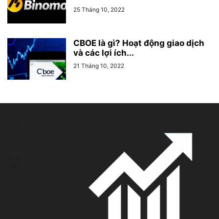
25 Tháng 10, 2022
CBOE là gì? Hoạt động giao dịch
và các lợi ích...
21 Tháng 10, 2022