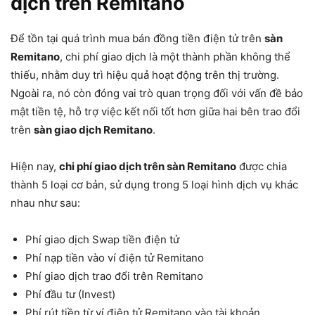
dịch trên Remitano
Để tồn tại quá trình mua bán đồng tiền điện tử trên
sàn
Remitano
, chi phí giao dịch là một thành phần không thể
thiếu, nhằm duy trì hiệu quả hoạt động trên thị trường.
Ngoài ra, nó còn đóng vai trò quan trọng đối với vấn đề bảo
mật tiền tệ, hỗ trợ việc kết nối tốt hơn giữa hai bên trao đổi
trên
sàn giao dịch Remitano
.
Hiện nay,
chi phí giao dịch trên sàn Remitano
được chia
thành 5 loại cơ bản, sử dụng trong 5 loại hình dịch vụ khác
nhau như sau:
Phí giao dịch Swap tiền điện tử
Phí nạp tiền vào ví điện tử Remitano
Phí giao dịch trao đổi trên Remitano
Phí đầu tư (Invest)
Phí rút tiền từ ví điện tử Remitano vào tài khoản