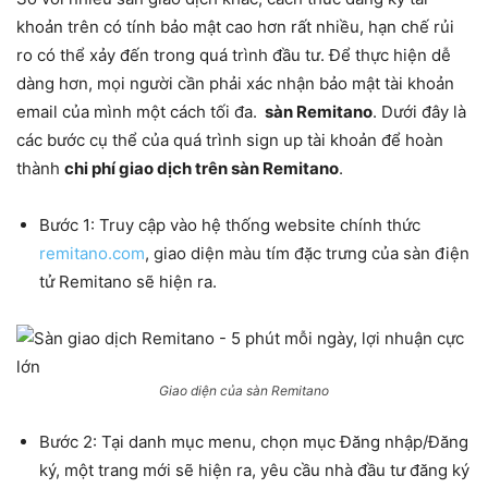
khoản trên có tính bảo mật cao hơn rất nhiều, hạn chế rủi
ro có thể xảy đến trong quá trình đầu tư. Để thực hiện dễ
dàng hơn, mọi người cần phải xác nhận bảo mật tài khoản
email của mình một cách tối đa.
sàn Remitano
. Dưới đây là
các bước cụ thể của quá trình sign up tài khoản để hoàn
thành
chi phí giao dịch trên sàn Remitano
.
Bước 1: Truy cập vào hệ thống website chính thức
remitano.com
, giao diện màu tím đặc trưng của sàn điện
tử Remitano sẽ hiện ra.
Giao diện của sàn Remitano
Bước 2: Tại danh mục menu, chọn mục Đăng nhập/Đăng
ký, một trang mới sẽ hiện ra, yêu cầu nhà đầu tư đăng ký