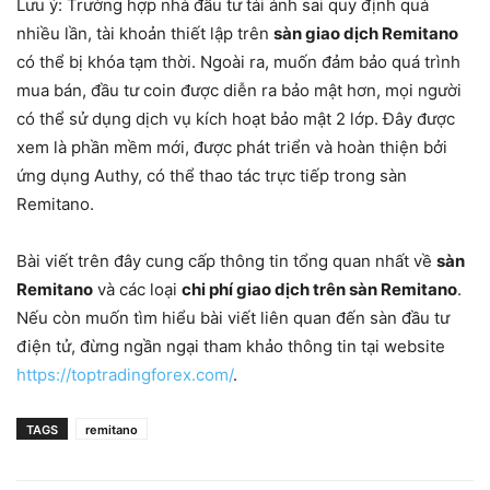
Lưu ý: Trường hợp nhà đầu tư tải ảnh sai quy định quá
nhiều lần, tài khoản thiết lập trên
sàn giao dịch Remitano
có thể bị khóa tạm thời. Ngoài ra, muốn đảm bảo quá trình
mua bán, đầu tư coin được diễn ra bảo mật hơn, mọi người
có thể sử dụng dịch vụ kích hoạt bảo mật 2 lớp. Đây được
xem là phần mềm mới, được phát triển và hoàn thiện bởi
ứng dụng Authy, có thể thao tác trực tiếp trong sàn
Remitano.
Bài viết trên đây cung cấp thông tin tổng quan nhất về
sàn
Remitano
và các loại
chi phí giao dịch trên sàn Remitano
.
Nếu còn muốn tìm hiểu bài viết liên quan đến sàn đầu tư
điện tử, đừng ngần ngại tham khảo thông tin tại website
https://toptradingforex.com/
.
TAGS
remitano