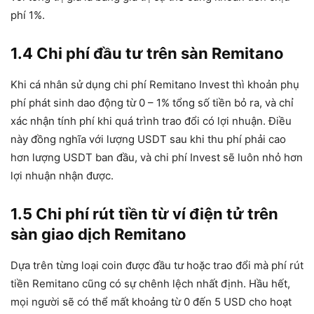
phí 1%.
1.4 Chi phí đầu tư trên
sàn Remitano
Khi cá nhân sử dụng chi phí Remitano Invest thì khoản phụ
phí phát sinh dao động từ 0 – 1% tổng số tiền bỏ ra, và chỉ
xác nhận tính phí khi quá trình trao đổi có lợi nhuận. Điều
này đồng nghĩa với lượng USDT sau khi thu phí phải cao
hơn lượng USDT ban đầu, và chi phí Invest sẽ luôn nhỏ hơn
lợi nhuận nhận được.
1.5 Chi phí rút tiền từ ví điện tử trên
sàn giao dịch Remitano
Dựa trên từng loại coin được đầu tư hoặc trao đổi mà phí rút
tiền Remitano cũng có sự chênh lệch nhất định. Hầu hết,
mọi người sẽ có thể mất khoảng từ 0 đến 5 USD cho hoạt