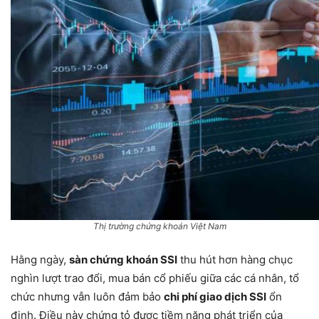
Thị trường chứng khoán Việt Nam
Hằng ngày,
sàn chứng khoán SSI
thu hút hơn hàng chục
nghìn lượt trao đổi, mua bán cổ phiếu giữa các cá nhân, tổ
chức nhưng vẫn luôn đảm bảo
chi phí giao dịch SSI
ổn
định. Điều này chứng tỏ được tiềm năng phát triển của