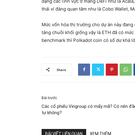
dạng các lĩnh vực ở mảng DeFi như là Acala,
thái ví đáng quan tâm như là Cobo Wallet, M
Mức vốn hóa thị trường cho dự án này đang
tảng chuỗi khối giống vậy là ETH đã có mức
benchmark thì Polkadot coin có số dư khá lớn
Share
Bài trước
Các cổ phiếu Vingroup có mấy mã? Có nên đầ
tư không?
BÀI VIẾT LIÊN QUAN
XEM THÊM