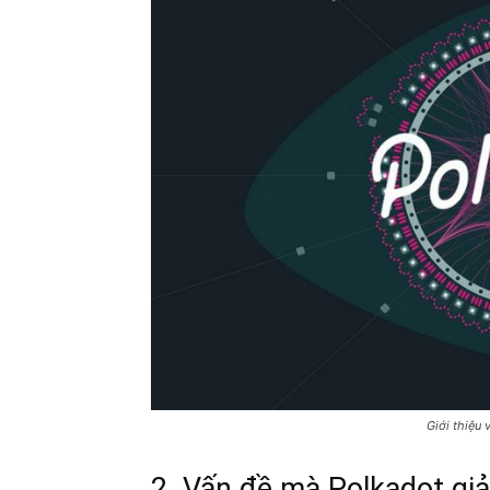
Giới thiệu 
2. Vấn đề mà Polkadot giải