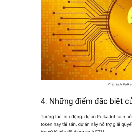
Phân tích Polka
4. Những điểm đặc biệt c
Tương tác linh động: dự án Polkadot coin hỗ 
token hay tài sản, dự án này hỗ trợ giải qu
trợ xử lý vấn đề đang có ở ETH.