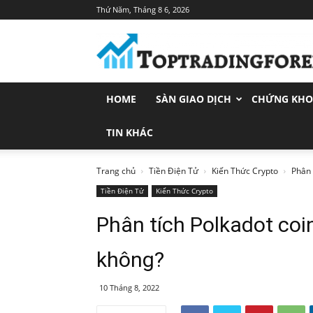
Thứ Năm, Tháng 8 6, 2026
Toptradingforex.com
–
Trang
Tin
Tức
HOME
SÀN GIAO DỊCH
CHỨNG KH
Đầu
Tư
Tài
TIN KHÁC
Chính
Trang chủ
Tiền Điện Tử
Kiến Thức Crypto
Phân 
Tiền Điện Tử
Kiến Thức Crypto
Phân tích Polkadot coi
không?
10 Tháng 8, 2022