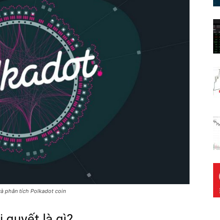
và phân tích Polkadot coin
 quyết là gì?