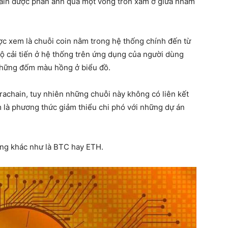
hain được phản ánh qua một vòng tròn xám ở giữa nhằm
ược xem là chuỗi coin nằm trong hệ thống chính đến từ
 độ cải tiến ở hệ thống trên ứng dụng của người dùng
 những đốm màu hồng ở biểu đồ.
rachain, tuy nhiên những chuỗi này không có liên kết
m là phương thức giảm thiểu chi phó với những dự án
hống khác như là BTC hay ETH.