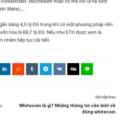
 Polkastrater, Moonbeam hoặc có thể nói là hệ sinh
ath Wallet,…
 gần bằng 4,5 tỷ Đô trong khi có một phương pháp nền
 vốn hóa là 69,7 tỷ Đô. Nếu như ETH được xem là
 nhằm tiếp tục cải tiến.
Bài tiếp theo
u
Whitecoin là gì? Những thông tin cần biết về
đồng whitecoin