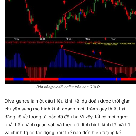
Báo động sự đổi chiều trên bản GOLD
Divergence là một dấu hiệu kinh tế, dự đoán được thời gian
chuyển sang mô hình kinh doanh mới, tránh gây thiệt hại
đáng kể về lượng tài sản đã đầu tư. Vì vậy, tất cả mọi người
phải tiến hành quan sát, và theo dõi tình hình kinh tế, xã hội
và chính trị có tác động như thế nào đến hiện tượng kể