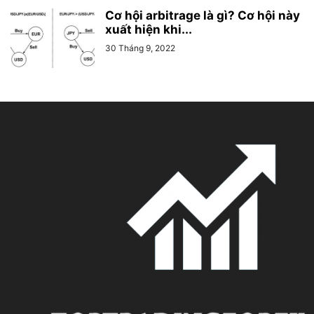
Cơ hội arbitrage là gì? Cơ hội này
xuất hiện khi...
30 Tháng 9, 2022