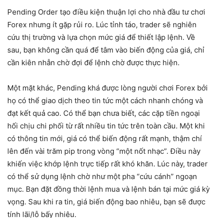
Pending Order tạo điều kiện thuận lợi cho nhà đầu tư chơi
Forex nhưng ít gặp rủi ro. Lúc tỉnh táo, trader sẽ nghiên
cứu thị trường và lựa chọn mức giá để thiết lập lệnh. Về
sau, bạn không cần quá để tâm vào biến động của giá, chỉ
cần kiên nhẫn chờ đợi để lệnh chờ được thực hiện.
Một mặt khác, Pending khá được lòng người chơi Forex bởi
họ có thể giao dịch theo tin tức một cách nhanh chóng và
đạt kết quả cao. Có thể bạn chưa biết, các cặp tiền ngoại
hối chịu chi phối từ rất nhiều tin tức trên toàn cầu. Một khi
có thông tin mới, giá có thể biến động rất mạnh, thậm chí
lên đến vài trăm pip trong vòng “một nốt nhạc”. Điều này
khiến việc khớp lệnh trực tiếp rất khó khăn. Lúc này, trader
có thể sử dụng lệnh chờ như một pha “cứu cánh” ngoạn
mục. Bạn đặt đồng thời lệnh mua và lệnh bán tại mức giá kỳ
vọng. Sau khi ra tin, giá biến động bao nhiêu, bạn sẽ được
tính lãi/lỗ bấy nhiêu.