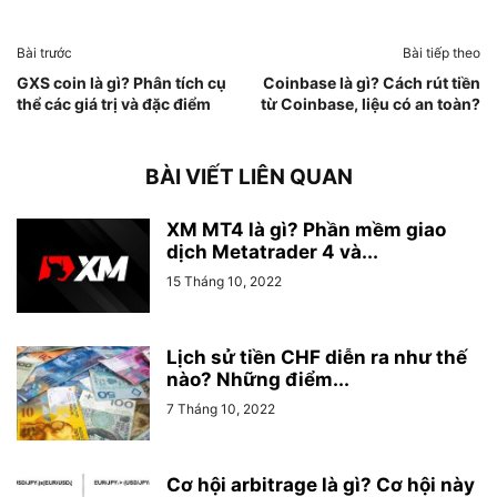
Bài trước
Bài tiếp theo
GXS coin là gì? Phân tích cụ
Coinbase là gì? Cách rút tiền
thể các giá trị và đặc điểm
từ Coinbase, liệu có an toàn?
BÀI VIẾT LIÊN QUAN
XM MT4 là gì? Phần mềm giao
dịch Metatrader 4 và...
15 Tháng 10, 2022
Lịch sử tiền CHF diễn ra như thế
nào? Những điểm...
7 Tháng 10, 2022
Cơ hội arbitrage là gì? Cơ hội này