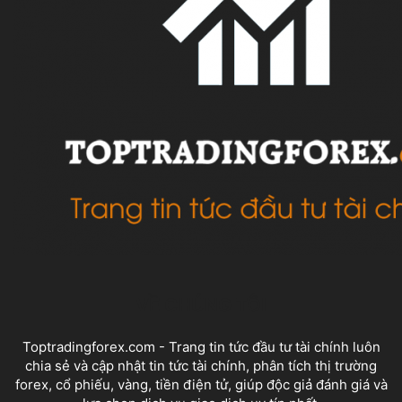
VỀ CHÚNG TÔI
Toptradingforex.com - Trang tin tức đầu tư tài chính luôn
chia sẻ và cập nhật tin tức tài chính, phân tích thị trường
forex, cổ phiếu, vàng, tiền điện tử, giúp độc giả đánh giá và