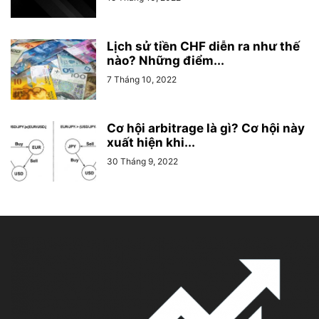
Lịch sử tiền CHF diễn ra như thế
nào? Những điểm...
7 Tháng 10, 2022
Cơ hội arbitrage là gì? Cơ hội này
xuất hiện khi...
30 Tháng 9, 2022