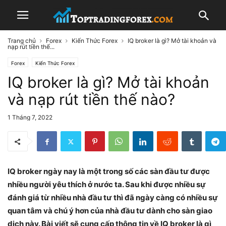
Trang chủ
Forex
Kiến Thức Forex
IQ broker là gì? Mở tài khoản và
nạp rút tiền thế...
Forex
Kiến Thức Forex
IQ broker là gì? Mở tài khoản
và nạp rút tiền thế nào?
1 Tháng 7, 2022
IQ broker ngày nay là một trong số các sàn đầu tư được
nhiều người yêu thích ở nước ta. Sau khi được nhiều sự
đánh giá từ nhiều nhà đầu tư thì đã ngày càng có nhiều sự
quan tâm và chú ý hơn của nhà đầu tư dành cho sàn giao
dịch này. Bài viết sẽ cung cấp thông tin về IQ broker là gì