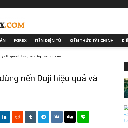
OÁN
FOREX
TIỀN ĐIỆN TỬ
KIẾN THỨC TÀI CHÍNH
KI
 gì? Bí quyết dùng nến Doji hiệu quả và...
t dùng nến Doji hiệu quả và