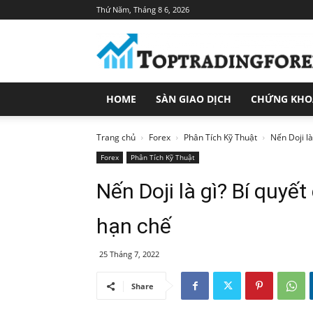
Thứ Năm, Tháng 8 6, 2026
Toptradingforex.com
–
Trang
Tin
Tức
HOME
SÀN GIAO DỊCH
CHỨNG KH
Đầu
Tư
Tài
Trang chủ
Forex
Phân Tích Kỹ Thuật
Nến Doji là
Chính
Forex
Phân Tích Kỹ Thuật
Nến Doji là gì? Bí quyế
hạn chế
25 Tháng 7, 2022
Share