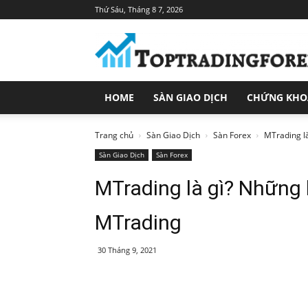
Thứ Sáu, Tháng 8 7, 2026
Toptradingforex.com
–
Trang
Tin
Tức
HOME
SÀN GIAO DỊCH
CHỨNG KH
Đầu
Tư
Tài
Trang chủ
Sàn Giao Dịch
Sàn Forex
MTrading là
Chính
Sàn Giao Dịch
Sàn Forex
MTrading là gì? Những 
MTrading
30 Tháng 9, 2021
Share