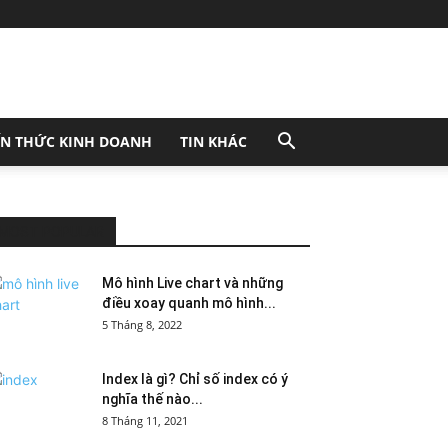
ẾN THỨC KINH DOANH
TIN KHÁC
MOST POPULAR
Mô hình Live chart và những
điều xoay quanh mô hình...
5 Tháng 8, 2022
Index là gì? Chỉ số index có ý
nghĩa thế nào...
8 Tháng 11, 2021