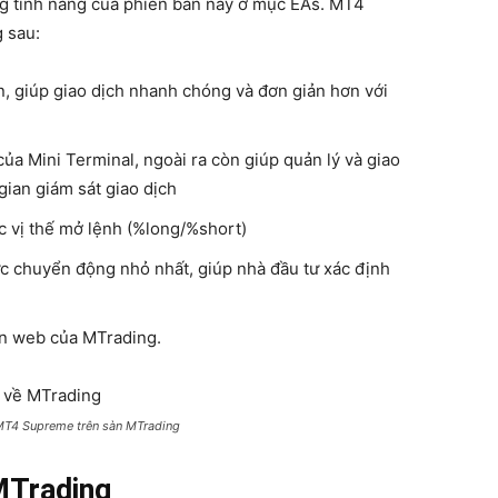
ng tính năng của phiên bản này ở mục EAs. MT4
 sau:
an, giúp giao dịch nhanh chóng và đơn giản hơn với
a Mini Terminal, ngoài ra còn giúp quản lý và giao
gian giám sát giao dịch
c vị thế mở lệnh (%long/%short)
ức chuyển động nhỏ nhất, giúp nhà đầu tư xác định
ên web của MTrading.
MT4 Supreme trên sàn MTrading
MTrading