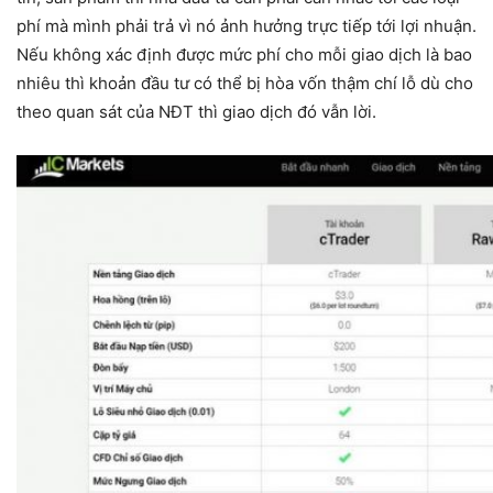
phí mà mình phải trả vì nó ảnh hưởng trực tiếp tới lợi nhuận.
Nếu không xác định được mức phí cho mỗi giao dịch là bao
nhiêu thì khoản đầu tư có thể bị hòa vốn thậm chí lỗ dù cho
theo quan sát của NĐT thì giao dịch đó vẫn lời.