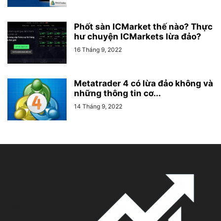
Phốt sàn ICMarket thế nào? Thực
hư chuyện ICMarkets lừa đảo?
16 Tháng 9, 2022
Metatrader 4 có lừa đảo không và
những thông tin cơ...
14 Tháng 9, 2022