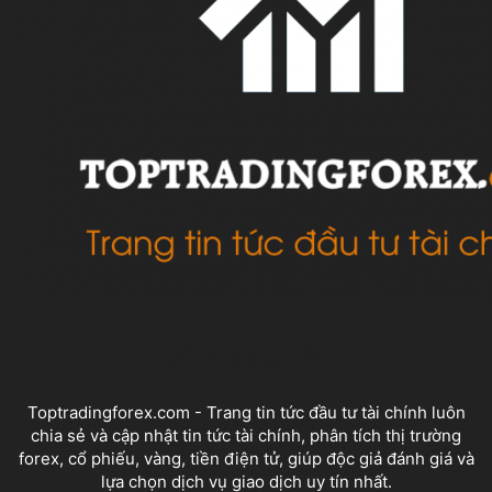
VỀ CHÚNG TÔI
Toptradingforex.com - Trang tin tức đầu tư tài chính luôn
chia sẻ và cập nhật tin tức tài chính, phân tích thị trường
forex, cổ phiếu, vàng, tiền điện tử, giúp độc giả đánh giá và
lựa chọn dịch vụ giao dịch uy tín nhất.