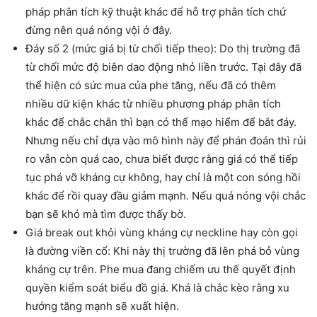
pháp phân tích kỹ thuật khác để hỗ trợ phân tích chứ
đừng nên quá nóng vội ở đây.
Đáy số 2 (mức giá bị từ chối tiếp theo): Do thị trường đã
từ chối mức độ biên dao động nhỏ liền trước. Tại đây đã
thể hiện có sức mua của phe tăng, nếu đã có thêm
nhiều dữ kiện khác từ nhiều phương pháp phân tích
khác để chắc chắn thì bạn có thể mạo hiểm để bắt đáy.
Nhưng nếu chỉ dựa vào mô hình này để phán đoán thì rủi
ro vẫn còn quá cao, chưa biết được rằng giá có thể tiếp
tục phá vỡ kháng cự không, hay chỉ là một con sóng hồi
khác để rồi quay đầu giảm mạnh. Nếu quá nóng vội chắc
bạn sẽ khó mà tìm được thấy bờ.
Giá break out khỏi vùng kháng cự neckline hay còn gọi
là đường viền cổ: Khi này thị trường đã lên phá bỏ vùng
kháng cự trên. Phe mua đang chiếm ưu thế quyết định
quyền kiểm soát biểu đồ giá. Khá là chắc kèo rằng xu
hướng tăng mạnh sẽ xuất hiện.