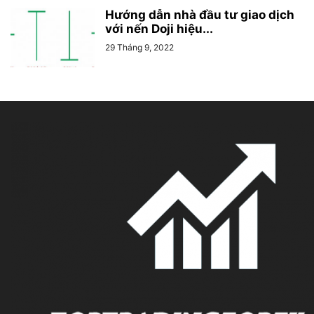
Hướng dẫn nhà đầu tư giao dịch
với nến Doji hiệu...
29 Tháng 9, 2022