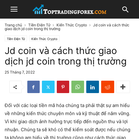
Trang chủ
Tiền Điện Tử
Kiến Thức Crypto
Jd coin và cách thức
giao dịch jd coin trong thị trường
Tiền Điện Tử
Kiến Thức Crypto
Jd coin và cách thức giao
dịch jd coin trong thị trường
25 Tháng 7, 2022
Đối với các loại tiền mã hóa chúng ta phải thật sự am hiểu
về những kiến thức chuyên môn và kỹ thuật để nắm vững.
Vì khi giao dịch ảnh hưởng trực tiếp đến nguồn thu và lợi
nhuận. Chúng ta sẽ khó có thể kiểm soát được nếu chúng
ta không am hiểu về thị trường cũng như cách thức giao