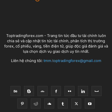
VỀ CHÚNG TÔI
Toptradingforex.com - Trang tin tức đầu tư tài chính luôn
chia sẻ và cập nhật tin tức tài chính, phân tích thị trường
forex, cổ phiếu, vàng, tiền điện tử, giúp độc giả đánh giá và
lựa chọn dịch vụ giao dịch uy tín nhất.
Liên hệ chúng tôi:
tmm.toptradingforex@gmail.com
THEO DÕI CHÚNG TÔI