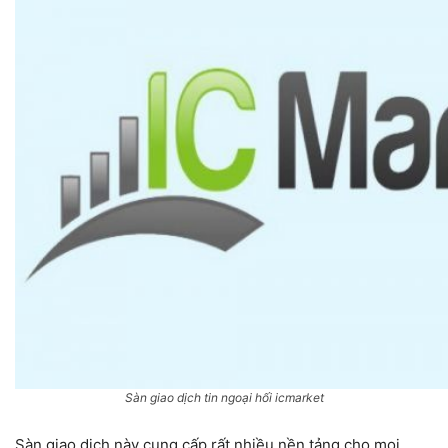
Sàn giao dịch tin ngoại hối icmarket
Sàn giao dịch này cung cấp rất nhiều nền tảng cho mọi