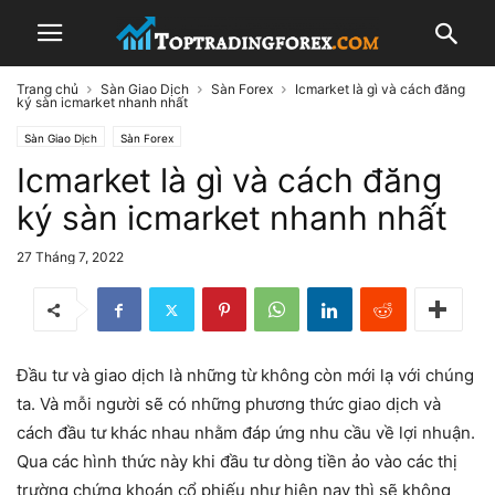
Trang chủ
Sàn Giao Dịch
Sàn Forex
Icmarket là gì và cách đăng
ký sàn icmarket nhanh nhất
Sàn Giao Dịch
Sàn Forex
Icmarket là gì và cách đăng
ký sàn icmarket nhanh nhất
27 Tháng 7, 2022
Đầu tư và giao dịch là những từ không còn mới lạ với chúng
ta. Và mỗi người sẽ có những phương thức giao dịch và
cách đầu tư khác nhau nhằm đáp ứng nhu cầu về lợi nhuận.
Qua các hình thức này khi đầu tư dòng tiền ảo vào các thị
trường chứng khoán cổ phiếu như hiện nay thì sẽ không