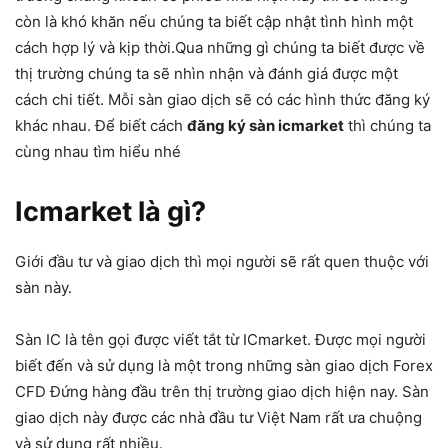
còn là khó khăn nếu chúng ta biết cập nhật tình hình một
cách hợp lý và kịp thời.Qua những gì chúng ta biết được về
thị trường chúng ta sẽ nhìn nhận và đánh giá được một
cách chi tiết. Mỗi sàn giao dịch sẽ có các hình thức đăng ký
khác nhau. Để biết cách
đăng ký sàn icmarket
thì chúng ta
cùng nhau tìm hiểu nhé
Icmarket là gì?
Giới đầu tư và giao dịch thì mọi người sẽ rất quen thuộc với
sàn này.
Sàn IC là tên gọi được viết tắt từ ICmarket. Được mọi người
biết đến và sử dụng là một trong những sàn giao dịch Forex
CFD Đứng hàng đầu trên thị trường giao dịch hiện nay. Sàn
giao dịch này được các nhà đầu tư Việt Nam rất ưa chuộng
và sử dụng rất nhiều.