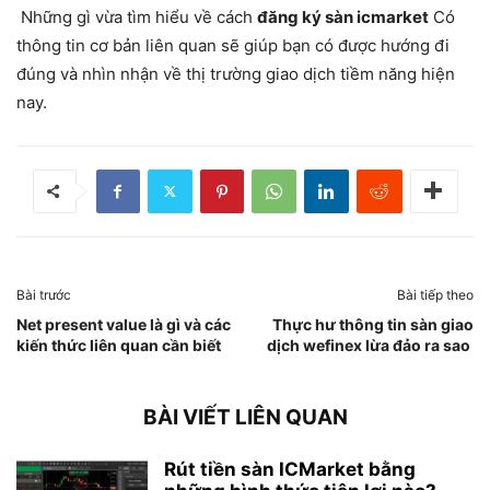
Những gì vừa tìm hiểu về cách
đăng ký sàn icmarket
Có
thông tin cơ bản liên quan sẽ giúp bạn có được hướng đi
đúng và nhìn nhận về thị trường giao dịch tiềm năng hiện
nay.
Bài trước
Bài tiếp theo
Net present value là gì và các
Thực hư thông tin sàn giao
kiến thức liên quan cần biết
dịch wefinex lừa đảo ra sao
BÀI VIẾT LIÊN QUAN
Rút tiền sàn ICMarket bằng