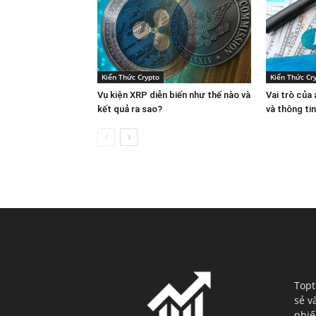
Kiến Thức Crypto
Kiến Thức Cr
Vụ kiện XRP diễn biến như thế nào và
Vai trò của
kết quả ra sao?
và thông ti
VỀ 
Topt
sẻ v
phiế