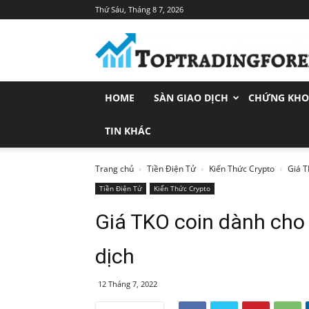
Thứ Sáu, Tháng 8 7, 2026
Toptradingforex.com
–
Trang
Tin
Tức
HOME
SÀN GIAO DỊCH
CHỨNG KH
Đầu
Tư
Tài
TIN KHÁC
Chính
Trang chủ
Tiền Điện Tử
Kiến Thức Crypto
Giá T
Tiền Điện Tử
Kiến Thức Crypto
Giá TKO coin dành cho
dịch
12 Tháng 7, 2022