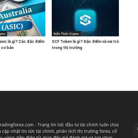
ypto
Kiến Thức Crypto
 asic là gì? Các đặc điểm
SCF Token là gì? Đặc điểm và vai trò
n cơ bản
trong thị trường
CHÚNG TÔI
T
radingforex.com - Trang tin tức đầu tư tài chính luôn chia
à cập nhật tin tức tài chính, phân tích thị trường forex, cổ
u, vàng, tiền điện tử, giúp độc giả đánh giá và lựa chọn