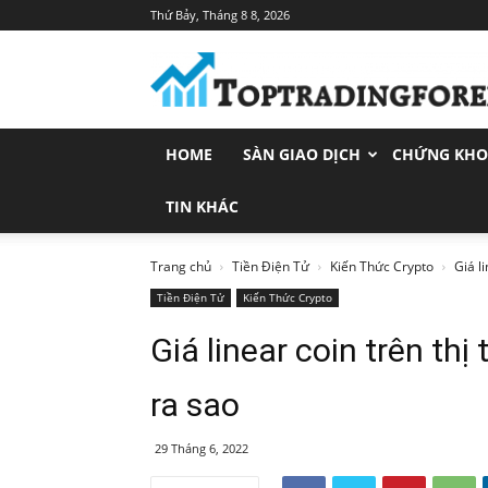
Thứ Bảy, Tháng 8 8, 2026
Toptradingforex.com
–
Trang
Tin
Tức
HOME
SÀN GIAO DỊCH
CHỨNG KH
Đầu
Tư
Tài
TIN KHÁC
Chính
Trang chủ
Tiền Điện Tử
Kiến Thức Crypto
Giá l
Tiền Điện Tử
Kiến Thức Crypto
Giá linear coin trên th
ra sao
29 Tháng 6, 2022