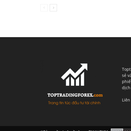
VỀ 
Topt
sẻ v
phiế
dịch
Liên