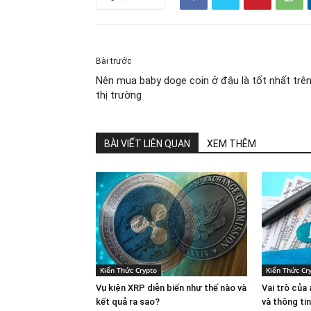
Bài trước
Nên mua baby doge coin ở đâu là tốt nhất trê
thị trường
BÀI VIẾT LIÊN QUAN
XEM THÊM
Kiến Thức Crypto
Kiến Thức Cr
Vụ kiện XRP diễn biến như thế nào và
Vai trò của
kết quả ra sao?
và thông ti