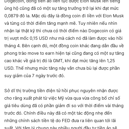
Dogecoin, đồng tiền ảo liên tục được Elon Musk lên tiếng
ủng hộ cũng đã có một sự tăng trưởng trở lại khi đạt mức
0,0879 đô la. Mặc dù đây là đồng coin đi liền với Elon Musk
và từng có thời điểm tăng mạnh mẽ. Tuy nhiên nếu nhìn
nhận lại thật kỹ thì chưa có thời điểm nào Dogecoin có giá
trị vượt mốc 0,15 USD như mà cách nó đã làm được vào hồi
tháng 4. Bên cạnh đó, một đồng coin khác đang dẫn đầu về
phong trào move to earn hiện tại cũng đang có một sự tăng
cao khác về giá trị đó là GMT, khi đạt mức tăng lên 1,25
USD. Thế nhưng mức tăng này vẫn chưa bù lại được phần
suy giảm của 7 ngày trước đó.
Sở dĩ thị trường tiền điện tử hồi phục nguyên nhận được
cho rằng xuất phát từ việc Mỹ vừa qua vừa công bố chỉ số
giá tiêu dùng đã có phần giảm đi so với thời điểm vài tháng
trước đó. Chính điều này đã có một tác động nhẹ đến
những chính sách tiền tệ do FED đưa ra liên quan tới lãi
suất. Với tâm lý chung này nhiều người đầu tư tiền ảo sẽ