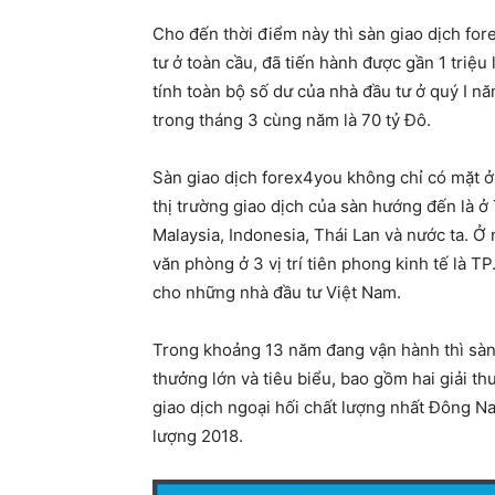
Cho đến thời điểm này thì sàn giao dịch fo
tư ở toàn cầu, đã tiến hành được gần 1 triệu
tính toàn bộ số dư của nhà đầu tư ở quý I n
trong tháng 3 cùng năm là 70 tỷ Đô.
Sàn giao dịch forex4you không chỉ có mặt 
thị trường giao dịch của sàn hướng đến là
Malaysia, Indonesia, Thái Lan và nước ta. Ở 
văn phòng ở 3 vị trí tiên phong kinh tế là T
cho những nhà đầu tư Việt Nam.
Trong khoảng 13 năm đang vận hành thì sàn
thưởng lớn và tiêu biểu, bao gồm hai giải th
giao dịch ngoại hối chất lượng nhất Đông Na
lượng 2018.