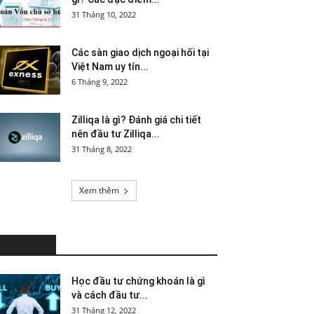
31 Tháng 10, 2022
Các sàn giao dịch ngoại hối tại
Việt Nam uy tín...
6 Tháng 9, 2022
Zilliqa là gì? Đánh giá chi tiết
nên đầu tư Zilliqa...
31 Tháng 8, 2022
Xem thêm
HOT NEWS
Học đầu tư chứng khoán là gì
và cách đầu tư...
31 Tháng 12, 2022