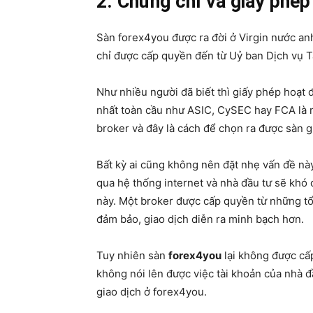
2. Chứng chỉ và giấy phé
Sàn forex4you được ra đời ở Virgin nước a
chỉ được cấp quyền đến từ Uỷ ban Dịch vụ T
Như nhiều người đã biết thì giấy phép hoạt 
nhất toàn cầu như ASIC, CySEC hay FCA là m
broker và đây là cách để chọn ra được sàn gi
Bất kỳ ai cũng không nên đặt nhẹ vấn đề nà
qua hệ thống internet và nhà đầu tư sẽ khó c
này. Một broker được cấp quyền từ những tổ
đảm bảo, giao dịch diễn ra minh bạch hơn.
Tuy nhiên sàn
forex4you
lại không được cấp
không nói lên được việc tài khoản của nhà đ
giao dịch ở forex4you.