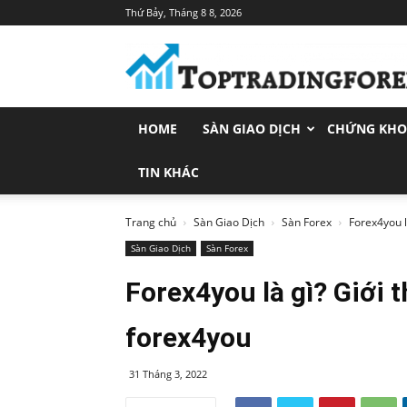
Thứ Bảy, Tháng 8 8, 2026
Toptradingforex.com
–
Trang
Tin
Tức
HOME
SÀN GIAO DỊCH
CHỨNG KH
Đầu
Tư
Tài
TIN KHÁC
Chính
Trang chủ
Sàn Giao Dịch
Sàn Forex
Forex4you l
Sàn Giao Dịch
Sàn Forex
Forex4you là gì? Giới t
forex4you
31 Tháng 3, 2022