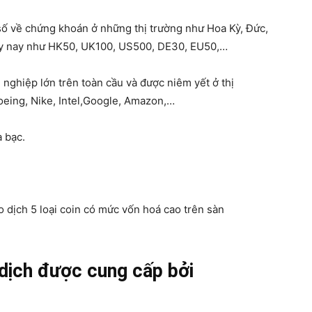
số về chứng khoán ở những thị trường như Hoa Kỳ, Đức,
ày nay như HK50, UK100, US500, DE30, EU50,…
nghiệp lớn trên toàn cầu và được niêm yết ở thị
oeing, Nike, Intel,Google, Amazon,…
à bạc.
o dịch 5 loại coin có mức vốn hoá cao trên sàn
o dịch được cung cấp bởi