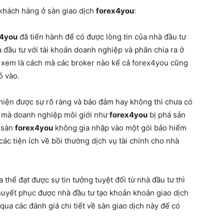
khách hàng ở sàn giao dịch
forex4you
:
x4you
đã tiến hành để có được lòng tin của nhà đầu tư
hà đầu tư với tài khoản doanh nghiệp và phân chia ra ở
 xem là cách mà các broker nào kể cả forex4you cũng
ỏ vào.
 hiện được sự rõ ràng và bảo đảm hay không thì chưa có
ng mà doanh nghiệp môi giới như
forex4you
bị phá sản
o sàn
forex4you
không gia nhập vào một gói bảo hiểm
ác tiện ích về bồi thường dịch vụ tài chính cho nhà
 thể đạt được sự tin tưởng tuyệt đối từ nhà đầu tư thì
thuyết phục được nhà đầu tư tạo khoản khoản giao dịch
ua các đánh giá chi tiết về sàn giao dịch này để có